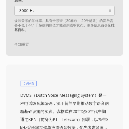
频率:
8000 Hz
设置音频的采样率。具有全频谱（20赫兹— 20千赫兹）的音乐需
要不低于44.1千赫兹的数值才能达到透明状态。更多信息请参见
维
基百科
。
全部重置
DVMS
DVMS（Dutch Voice Messaging System）是一
种电话级音频编码，源于荷兰早期推动数字语音信
箱基础设施的实践。该格式在20世纪80年代中期
通过KPN（前身为PTT Telecom）部署，以窄带8
kHz采样率存储单声道语音数据，优先考虑紧凑的