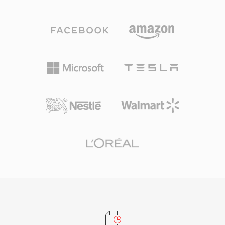
后期版本(基于 AAC 构建的 RealAudio 10)则可提
供接近 CD 的音质。RA 文件支持恒定和可变比特
率编码、自适应多比特率流以及为不稳定连接设计
的缓冲算法,以最大限度减少播放中断。在鼎盛时
期,RealPlayer 安装量达数亿台 PC,BBC 和 NPR
等广播机构均依赖 RealAudio 进行在线音频流传
输。其持久的技术贡献在于自适应比特率流的理
念,这一概念影响了后来的 HLS 和 DASH 等标准。
虽然已被现代编解码器所取代,但早期网络电台的
大量 RA 内容存档仍然存在,需要转换后才能在当
前设备上播放。