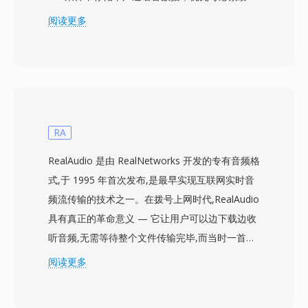
消息大小而非音频宽度。音频采用类似于欧洲A-
阅读更多
law编码的对数压扩专有变体进行压缩，以约8
kbit/s的速率保持语音的可懂度。每个文件带有一
个小型头部，标识采样率、压缩类型和消息元数
据，这使得在早期PBX和语音信箱系统中自动路由
消息变得简单直接。虽然DVMS从未在荷兰电信圈
以外获得广泛应用，但它影响了欧洲运营商后来设
RA
计语音消息协议的方式。SoX等工具和一些遗留电
RealAudio 是由 RealNetworks 开发的专有音频格
话库仍然可以读写DVMS文件，使数十年前的旧消
式,于 1995 年首次发布,是最早实现互联网实时音
息得以归档回放。其实际优势包括：极小的文件大
频流传输的技术之一。在拨号上网时代,RealAudio
小（一分钟消息仅约60 KB）、尽管压缩激进仍保
具有真正的革命意义 — 它让用户可以边下载边收
持可靠的语音清晰度，以及易于程序化解析的简单
听音频,无需等待整个文件传输完毕,而当时一首三
容器布局。
分钟的歌曲可能需要 30 分钟才能下载完成。该格
阅读更多
式经历了多代编解码器的演进:早期版本使用低比
特率语音编解码器,适配 14.4 kbps 的调制解调器;