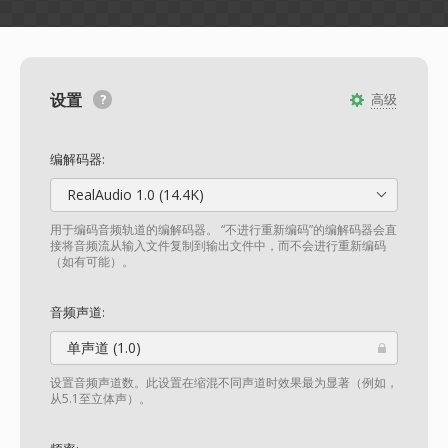
设置
高级
编解码器:
RealAudio 1.0 (14.4K)
用于编码音频轨道的编解码器。 “不进行重新编码”的编解码器会直
接将音频流从输入文件复制到输出文件中，而不会进行重新编码
（如有可能）。
音频声道:
单声道 (1.0)
设置音频声道数。此设置在缩混不同声道时效果最为显著（例如，
从5.1至立体声）。