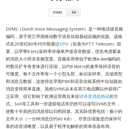
DVMS
RA
DVMS（Dutch Voice Messaging System）是一种电话级音频
编码，源于荷兰早期推动数字语音信箱基础设施的实践。该格
式在20世纪80年代中期通过
KPN
（前身为PTT Telecom）部
署，以窄带8 kHz采样率存储单声道语音数据，优先考虑紧凑
的消息大小而非音频宽度。音频采用类似于欧洲A-law编码的
对数压扩专有变体进行压缩，以约8 kbit/s的速率保持语音的
可懂度。每个文件带有一个小型头部，标识采样率、压缩类型
和消息元数据，这使得在早期PBX和语音信箱系统中自动路由
消息变得简单直接。虽然DVMS从未在荷兰电信圈以外获得广
泛应用，但它影响了欧洲运营商后来设计
语音消息协议
的方
式。SoX等工具和一些遗留电话库仍然可以读写DVMS文件，
使数十年前的旧消息得以归档回放。其实际优势包括：极小的
文件大小（一分钟消息仅约60 KB）、尽管压缩激进仍保持可
靠的语音清晰度，以及易于程序化解析的简单容器布局。