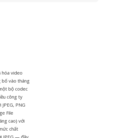
ã hóa video
g bố vào tháng
 một bộ codec
iều công ty
ới JPEG, PNG
ge File
áng cao) với
 mức chất
ới JPEG — đây