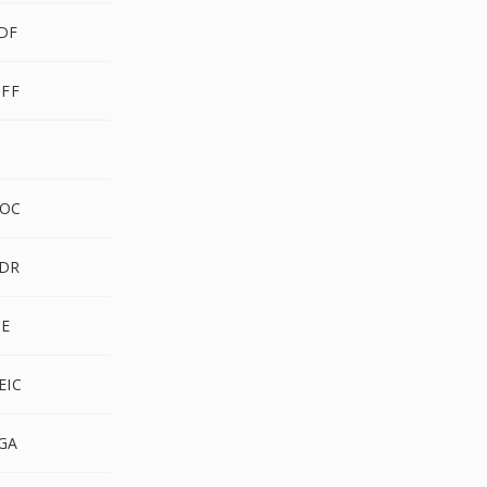
PDF
IFF
I
DOC
HDR
PE
EIC
TGA