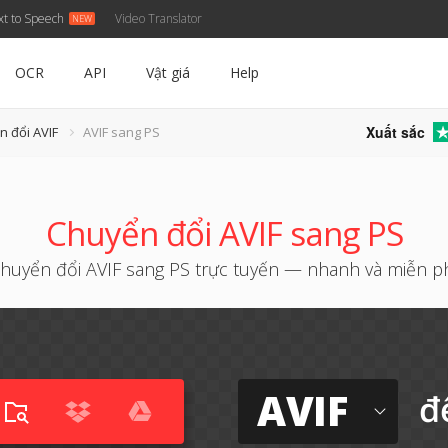
xt to Speech
Video Translator
OCR
API
Vật giá
Help
Xuất sắc
n đổi AVIF
AVIF sang PS
Chuyển đổi AVIF sang PS
huyển đổi AVIF sang PS trực tuyến — nhanh và miễn p
AVIF
đ