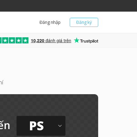
Đăng nhập
Đăng ký
10,220
đánh giá trên
hí
PS
ến