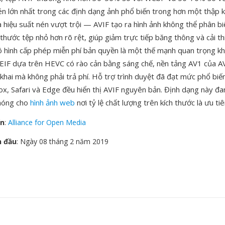
nén lớn nhất trong các định dạng ảnh phổ biến trong hơn một thập 
à hiệu suất nén vượt trội — AVIF tạo ra hình ảnh không thể phân b
thước tệp nhỏ hơn rõ rệt, giúp giảm trực tiếp băng thông và cải thi
 hình cấp phép miễn phí bản quyền là một thế mạnh quan trọng kh
IF dựa trên HEVC có rào cản bằng sáng chế, nền tảng AV1 của A
n khai mà không phải trả phí. Hỗ trợ trình duyệt đã đạt mức phổ biến
ox, Safari và Edge đều hiển thị AVIF nguyên bản. Định dạng này đ
hóng cho
hình ảnh web
nơi tỷ lệ chất lượng trên kích thước là ưu ti
ển
:
Alliance for Open Media
n đầu
: Ngày 08 tháng 2 năm 2019