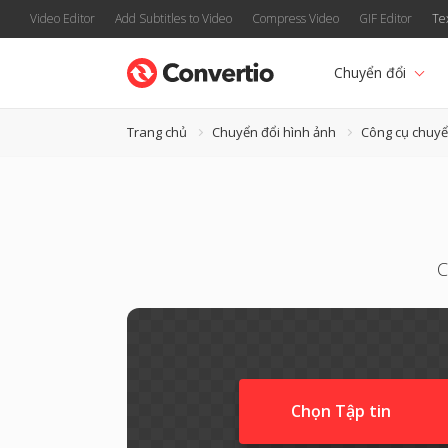
Video Editor
Add Subtitles to Video
Compress Video
GIF Editor
Te
Chuyển đổi
Trang chủ
Chuyển đổi hình ảnh
Công cụ chuyể
C
Chọn Tập tin