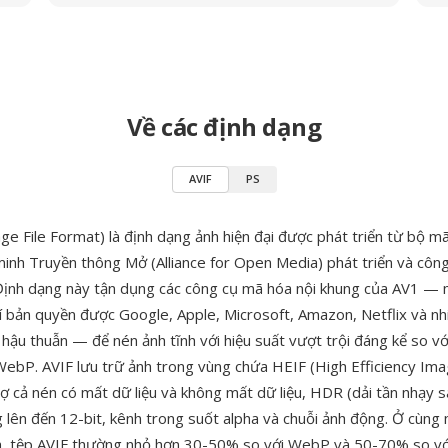
Về các định dạng
AVIF
PS
ge File Format) là định dạng ảnh hiện đại được phát triển từ bộ m
 minh Truyền thông Mở (Alliance for Open Media) phát triển và côn
ịnh dạng này tận dụng các công cụ mã hóa nội khung của AV1 —
í bản quyền được Google, Apple, Microsoft, Amazon, Netflix và nh
 hậu thuẫn — để nén ảnh tĩnh với hiệu suất vượt trội đáng kể so v
WebP. AVIF lưu trữ ảnh trong vùng chứa HEIF (High Efficiency Ima
ợ cả nén có mất dữ liệu và không mất dữ liệu, HDR (dải tần nhạy s
lên đến 12-bit, kênh trong suốt alpha và chuỗi ảnh động. Ở cùng
nh, tệp AVIF thường nhỏ hơn 30-50% so với WebP và 50-70% so v