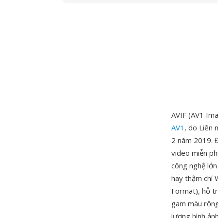
AVIF (AV1 Ima
AV1
, do Liên
2 năm 2019. Đ
video miễn ph
công nghệ lớn
hay thậm chí 
Format), hỗ tr
gam màu rộng 
lượng hình ả