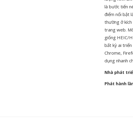
là bước tiến 
điểm nổi bật l
thường ở kích 
trang web. Mô
giống HEIC/HE
bất kỳ ai triể
Chrome, Firef
dụng nhanh c
Nhà phát tri
Phát hành lầ