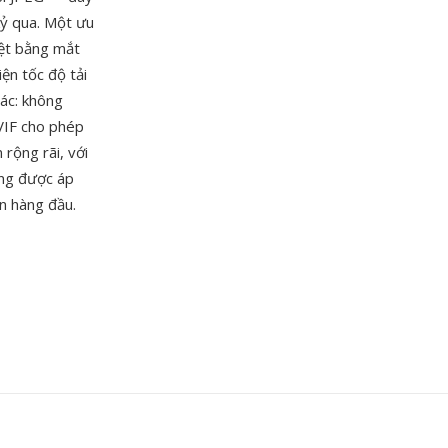
kỷ qua. Một ưu
iệt bằng mắt
ện tốc độ tải
ác: không
VIF cho phép
 rộng rãi, với
ang được áp
ên hàng đầu.