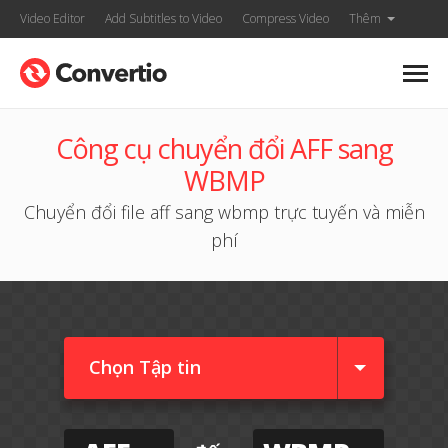
Video Editor
Add Subtitles to Video
Compress Video
Thêm
Công cụ chuyển đổi AFF sang
WBMP
Chuyển đổi file aff sang wbmp trực tuyến và miễn
phí
Chọn Tập tin