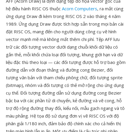
AFF (Acorn Draw) là định dạng tệp đồ họa vector gốc của
hệ điều hành RISC OS thuộc
Acorn Computers
, ra mắt cùng
ứng dụng Draw đi kèm trong RISC OS 2 vào tháng 4 năm
1989. Ứng dụng Draw được tích hợp sẵn trong mọi bản cài
đặt RISC OS, mang đến cho người dùng công cụ vẽ hình
vector mạnh mẽ mà không mất thêm chi phí. Tệp AFF lưu
trữ các đối tượng vector dưới dạng chuỗi khối dữ liệu có
gắn thẻ, mỗi khối chứa loại đối tượng, khung giới hạn và dữ
liệu đặc thù theo loại — các đối tượng được hỗ trợ bao gồm
đường dẫn với đoạn thẳng và đường cong Bezier, đối
tượng văn bản với tham chiếu phông chữ, đối tượng sprite
(bitmap), nhóm và đối tượng có thẻ mở rộng cho ứng dụng
cụ thể. Đối tượng đường dẫn sử dụng đường cong Bezier
bậc ba với các phần tử di chuyển, kẻ đường và vẽ cong, hỗ
trợ độ rộng đường thay đổi, kiểu nối, mẫu gạch ngang và tô
màu phẳng. Hệ tọa độ sử dụng đơn vị vẽ RISC OS với độ
phân giải 1/180 inch, đảm bảo độ chính xác cho cả hiển thị
trên màn hình lẫn in ấn. Một ưu điểm là cấu trúc nhị phân