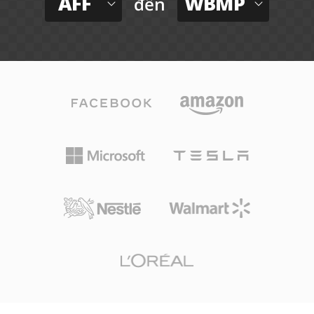
AFF
WBMP
đến