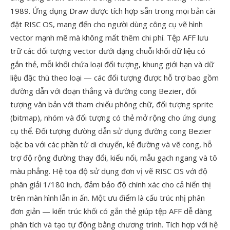
1989. Ứng dụng Draw được tích hợp sẵn trong mọi bản cài
đặt RISC OS, mang đến cho người dùng công cụ vẽ hình
vector mạnh mẽ mà không mất thêm chi phí. Tệp AFF lưu
trữ các đối tượng vector dưới dạng chuỗi khối dữ liệu có
gắn thẻ, mỗi khối chứa loại đối tượng, khung giới hạn và dữ
liệu đặc thù theo loại — các đối tượng được hỗ trợ bao gồm
đường dẫn với đoạn thẳng và đường cong Bezier, đối
tượng văn bản với tham chiếu phông chữ, đối tượng sprite
(bitmap), nhóm và đối tượng có thẻ mở rộng cho ứng dụng
cụ thể. Đối tượng đường dẫn sử dụng đường cong Bezier
bậc ba với các phần tử di chuyển, kẻ đường và vẽ cong, hỗ
trợ độ rộng đường thay đổi, kiểu nối, mẫu gạch ngang và tô
màu phẳng. Hệ tọa độ sử dụng đơn vị vẽ RISC OS với độ
phân giải 1/180 inch, đảm bảo độ chính xác cho cả hiển thị
trên màn hình lẫn in ấn. Một ưu điểm là cấu trúc nhị phân
đơn giản — kiến trúc khối có gắn thẻ giúp tệp AFF dễ dàng
phân tích và tạo tự động bằng chương trình. Tích hợp với hệ