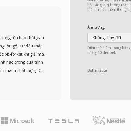
 trong phần mềm tracker
Đặt tốc độ lấy mẫu âm tha
hỏi các giá trị không thấp
ểm nổi bật là kiến trúc
thể tìm hiểu thêm thông ti
 tích cú pháp và tạo tệp
container hiện đại. Lợi
Âm lượng:
t lần, vùng lặp và định
không tổn hao thời gian
Không thay đổi
t tệp — rất có giá trị
ó nguồn gốc từ đầu thập
Điều chỉnh âm lượng bằng 
ù nền tảng Amiga đã
lượng 10 decibel.
 bit-for-bit khi giải mã,
an trọng với những người
nh nào trong quá trình
ia lưu trữ bảo tồn phần
 âm thanh chất lượng CD
Đặt lại tất cả
ển.
lên đến mẫu 32-bit
à lưu trữ chuyên nghiệp.
h nổi bật của TTA —
hông đòi hỏi CPU cao,
Cấu trúc tệp hỗ trợ thẻ
ng tin bài hát và ảnh bìa
 nhạc di động đã hỗ trợ