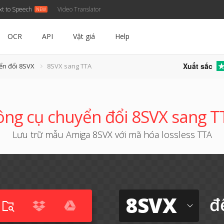
xt to Speech
Video Translator
OCR
API
Vật giá
Help
Xuất sắc
ển đổi 8SVX
8SVX sang TTA
ông cụ chuyển đổi 8SVX sang T
Lưu trữ mẫu Amiga 8SVX với mã hóa lossless TTA
8SVX
đ