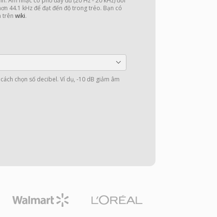
nh. Âm nhạc có phổ đầy đủ (20 Hz - 20 kHz) đòi
 hơn 44.1 kHz để đạt đến độ trong trẻo. Bạn có
n trên
wiki
.
cách chọn số decibel. Ví dụ, -10 dB giảm âm