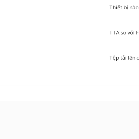
Thiết bị nà
TTA so với 
Tệp tải lên 