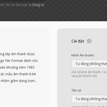
ước file tối đa hoặc là
Đăng ký
Cài đặt
dạng tệp âm thanh được
Kênh Âm thanh:
nge File Format dành cho
Tự động (Không tha
 vào khoảng năm 1985
Đặt số kênh âm thanh. Cài đ
ữ các mẫu âm thanh 8-bit
sang âm thanh nổi).
ọn nhằm giảm dung lượng
IFF — khối VHDR chứa
Tần số:
g tám, kiểu nén) và khối
Tự động (Không tha
cấp âm thanh cho mọi