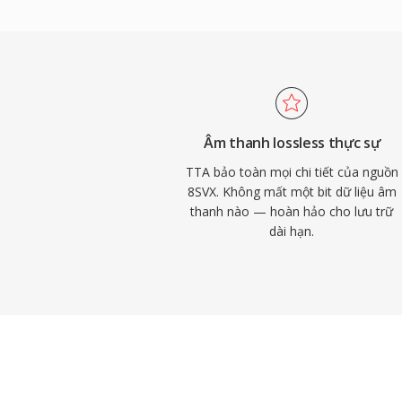
phần cứng, mang lại cho TTA lợi thế thực 
dạng không tổn hao cạnh tranh. Phiên b
mở được phân phối theo giấy phép GNU G
đồng áp dụng và tích hợp bên thứ ba. Dù
FLAC đã chiếm thị phần lớn hơn trong bố
tổn hao, TTA tiếp tục phục vụ người dùng
Âm thanh lossless thực sự
và nén trong suốt.
TTA bảo toàn mọi chi tiết của nguồn
8SVX. Không mất một bit dữ liệu âm
thanh nào — hoàn hảo cho lưu trữ
dài hạn.