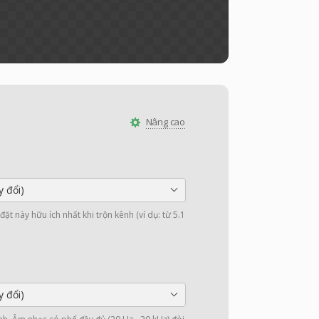
Nâng cao
y đổi)
ặt này hữu ích nhất khi trộn kênh (ví dụ: từ 5.1
y đổi)