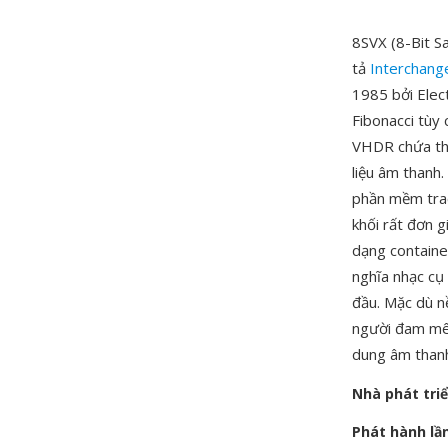
8SVX (8-Bit S
tả
Interchang
1985 bởi Elec
Fibonacci tùy
VHDR chứa thô
liệu âm thanh
phần mềm trac
khối rất đơn g
dạng container
nghĩa nhạc cụ
đầu. Mặc dù 
người đam mê 
dung âm thanh
Nhà phát tri
Phát hành lầ