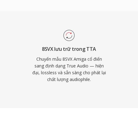
tế so với một số định
ản tham chiếu mã nguồn
PL, khuyến khích cộng
 các codec mới hơn như
i cảnh âm thanh không
 coi trọng sự đơn giản
8SVX lưu trữ trong TTA
Chuyển mẫu 8SVX Amiga cổ điển
sang định dạng True Audio — hiện
đại, lossless và sẵn sàng cho phát lại
chất lượng audiophile.