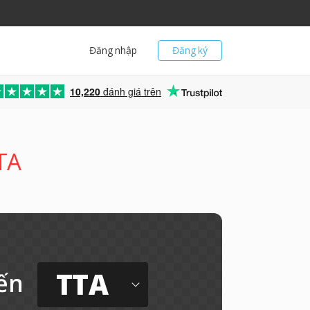
Đăng nhập
Đăng ký
10,220
đánh giá trên
TA
TTA
ến