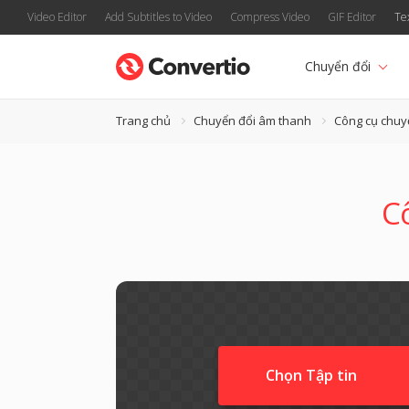
Video Editor
Add Subtitles to Video
Compress Video
GIF Editor
Te
Chuyển đổi
Trang chủ
Chuyển đổi âm thanh
Công cụ chuy
C
Chọn Tập tin