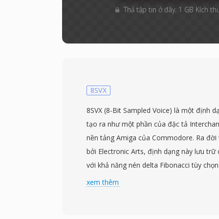
Thả tập tin ở đây. 1 GB Kích th
8SVX
8SVX (8-Bit Sampled Voice) là một định 
tạo ra như một phần của đặc tả Intercha
nền tảng Amiga của Commodore. Ra đời
bởi Electronic Arts, định dạng này lưu tr
với khả năng nén delta Fibonacci tùy ch
tệp. Dữ liệu được tổ chức theo các khối 
xem thêm
thông tin tiêu đề (tốc độ lấy mẫu, số quãn
BODY chứa dữ liệu âm thanh. 8SVX cung 