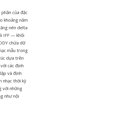
t phần của đặc
ào khoảng năm
năng nén delta
i IFF — khối
 BODY chứa dữ
nhạc mẫu trong
rúc dựa trên
 với các định
 lặp và định
 nhạc thời kỳ
g với những
ng như nội