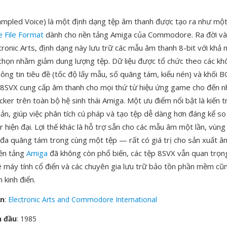
ampled Voice) là một định dạng tệp âm thanh được tạo ra như mộ
e File Format
dành cho nền tảng Amiga của Commodore. Ra đời v
tronic Arts, định dạng này lưu trữ các mẫu âm thanh 8-bit với khả 
 chọn nhằm giảm dung lượng tệp. Dữ liệu được tổ chức theo các khố
ng tin tiêu đề (tốc độ lấy mẫu, số quãng tám, kiểu nén) và khối
. 8SVX cung cấp âm thanh cho mọi thứ từ hiệu ứng game cho đến 
ker trên toàn bộ hệ sinh thái Amiga. Một ưu điểm nổi bật là kiến t
iản, giúp việc phân tích cú pháp và tạo tệp dễ dàng hơn đáng kể so
 hiện đại. Lợi thế khác là hỗ trợ sẵn cho các mẫu âm một lần, vùng
 đa quãng tám trong cùng một tệp — rất có giá trị cho sản xuất âm
nền tảng
Amiga
đã không còn phổ biến, các tệp 8SVX vẫn quan trọn
máy tính cổ điển và các chuyên gia lưu trữ bảo tồn phần mềm cũ
 kinh điển.
ển
:
Electronic Arts and Commodore International
n đầu
: 1985