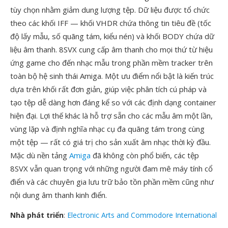
tùy chọn nhằm giảm dung lượng tệp. Dữ liệu được tổ chức
theo các khối IFF — khối VHDR chứa thông tin tiêu đề (tốc
độ lấy mẫu, số quãng tám, kiểu nén) và khối BODY chứa dữ
liệu âm thanh. 8SVX cung cấp âm thanh cho mọi thứ từ hiệu
ứng game cho đến nhạc mẫu trong phần mềm tracker trên
toàn bộ hệ sinh thái Amiga. Một ưu điểm nổi bật là kiến trúc
dựa trên khối rất đơn giản, giúp việc phân tích cú pháp và
tạo tệp dễ dàng hơn đáng kể so với các định dạng container
hiện đại. Lợi thế khác là hỗ trợ sẵn cho các mẫu âm một lần,
vùng lặp và định nghĩa nhạc cụ đa quãng tám trong cùng
một tệp — rất có giá trị cho sản xuất âm nhạc thời kỳ đầu.
Mặc dù nền tảng
Amiga
đã không còn phổ biến, các tệp
8SVX vẫn quan trọng với những người đam mê máy tính cổ
điển và các chuyên gia lưu trữ bảo tồn phần mềm cũng như
nội dung âm thanh kinh điển.
Nhà phát triển
:
Electronic Arts and Commodore International