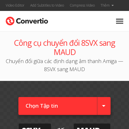
Video Editor
Add Subtitles to Video
Compress Video
Thêm
Công cụ chuyển đổi 8SVX sang
MAUD
Chuyển đổi giữa các định dạng âm thanh Amiga —
8SVX sang MAUD
Chọn Tập tin