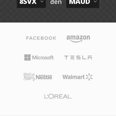
8SVX
MAUD
đến