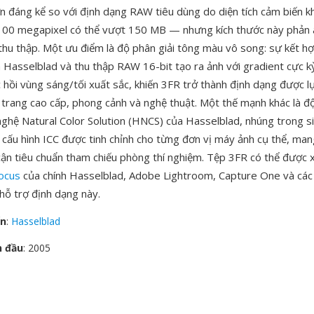
ơn đáng kể so với định dạng RAW tiêu dùng do diện tích cảm biến 
00 megapixel có thể vượt 150 MB — nhưng kích thước này phản án
hu thập. Một ưu điểm là độ phân giải tông màu vô song: sự kết h
 Hasselblad và thu thập RAW 16-bit tạo ra ảnh với gradient cực 
 hồi vùng sáng/tối xuất sắc, khiến 3FR trở thành định dạng được l
i trang cao cấp, phong cảnh và nghệ thuật. Một thế mạnh khác là đ
hệ Natural Color Solution (HNCS) của Hasselblad, nhúng trong si
cấu hình ICC được tinh chỉnh cho từng đơn vị máy ảnh cụ thể, mang
cận tiêu chuẩn tham chiếu phòng thí nghiệm. Tệp 3FR có thể được x
ocus
của chính Hasselblad, Adobe Lightroom, Capture One và các
hỗ trợ định dạng này.
ển
:
Hasselblad
n đầu
: 2005