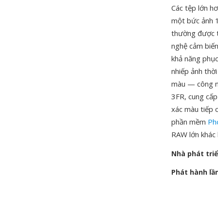
Các tệp lớn h
một bức ảnh 1
thường được t
nghệ cảm biến
khả năng phục
nhiếp ảnh thờ
màu — công ng
3FR, cung cấp 
xác màu tiếp 
phần mềm
Ph
RAW lớn khác 
Nhà phát tri
Phát hành lầ