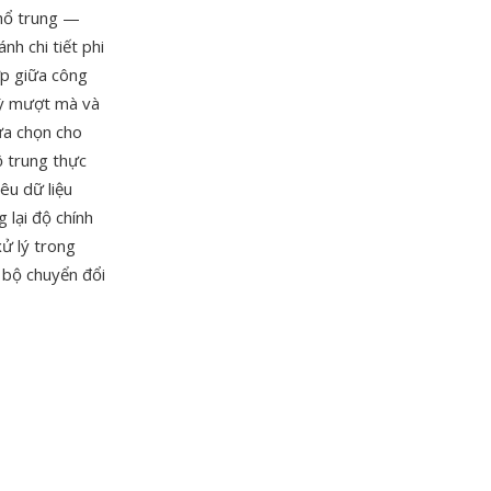
khổ trung —
h chi tiết phi
ợp giữa công
kỳ mượt mà và
ựa chọn cho
ộ trung thực
êu dữ liệu
 lại độ chính
ử lý trong
 bộ chuyển đổi