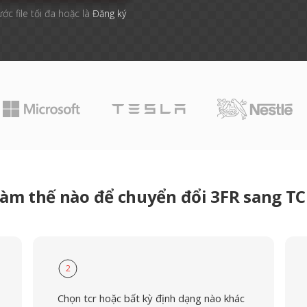
ước file tối đa hoặc là
Đăng ký
àm thế nào để chuyển đổi 3FR sang T
2
Chọn tcr hoặc bất kỳ định dạng nào khác