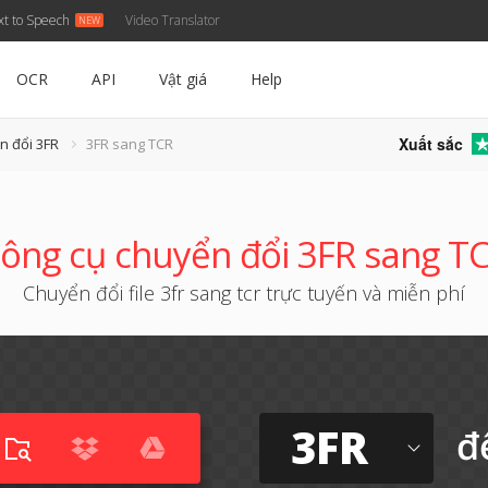
xt to Speech
Video Translator
OCR
API
Vật giá
Help
Xuất sắc
n đổi 3FR
3FR sang TCR
ông cụ chuyển đổi 3FR sang T
Chuyển đổi file 3fr sang tcr trực tuyến và miễn phí
3FR
đ