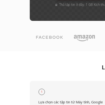
Thả tập tin ở đây. 1 GB Kích th
L
1
Lựa chọn các tập tin từ Máy tính, Google