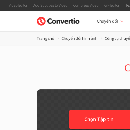
Video Editor
Add Subtitles to Video
Compress Video
GIF Editor
Te
Chuyển đổi
Trang chủ
Chuyển đổi hình ảnh
Công cụ chuyể
C
Chọn Tập tin