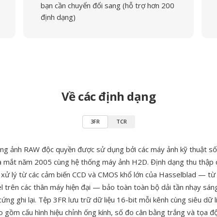
bạn cần chuyển đổi sang (hỗ trợ hơn 200
định dạng)
Về các định dạng
3FR
TCR
ạng ảnh RAW độc quyền được sử dụng bởi các máy ảnh kỹ thuật số
ra mắt năm 2005 cùng hệ thống máy ảnh H2D. Định dạng thu thập 
 xử lý từ các cảm biến CCD và CMOS khổ lớn của Hasselblad — từ
 trên các thân máy hiện đại — bảo toàn toàn bộ dải tần nhạy sán
ng ghi lại. Tệp 3FR lưu trữ dữ liệu 16-bit mỗi kênh cùng siêu dữ l
 gồm cấu hình hiệu chỉnh ống kính, số đo cân bằng trắng và tọa độ