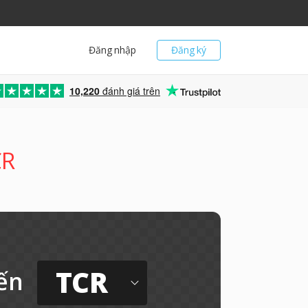
Đăng nhập
Đăng ký
10,220
đánh giá trên
CR
TCR
ến