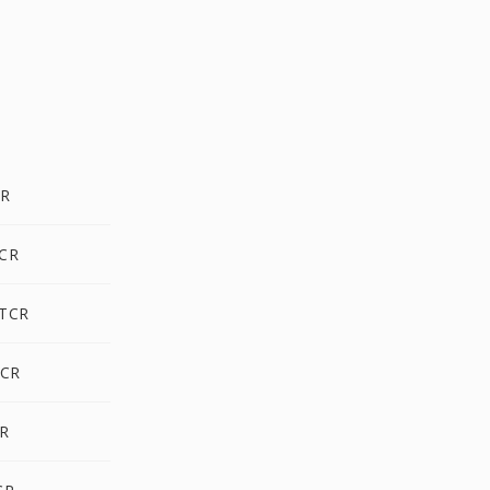
CR
TCR
 TCR
TCR
CR