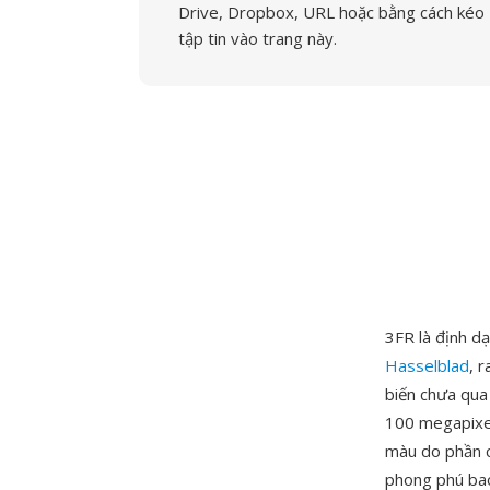
Drive, Dropbox, URL hoặc bằng cách kéo
tập tin vào trang này.
3FR là định d
Hasselblad
, 
biến chưa qua
100 megapixel
màu do phần cứ
phong phú bao