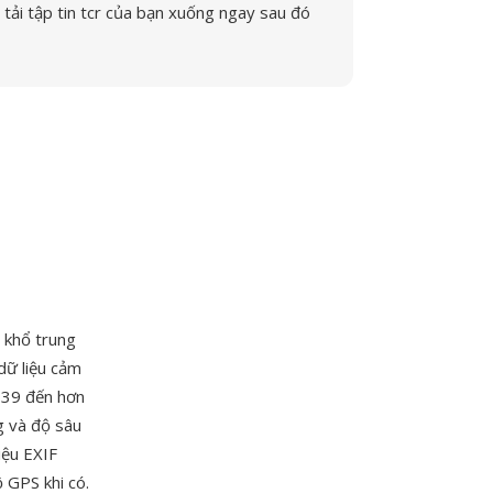
tải tập tin tcr của bạn xuống ngay sau đó
 khổ trung
dữ liệu cảm
 39 đến hơn
g và độ sâu
iệu EXIF
 GPS khi có.