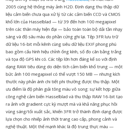
2005 cùng hệ thống máy ảnh H2D. Định dạng thu thập dữ
liệu cảm biến chưa qua xử lý từ các cảm biến CCD và CMOS
khổ lớn của Hasselblad — từ 39 đến hơn 100 megapixel
trên các thân máy hiện đại — bảo toàn toàn bộ dải tần nhạy
sáng và độ sâu màu do phần cứng ghi lại. Tệp 3FR lưu trữ
dữ liệu 16-bit mỗi kênh cùng siêu dữ liệu EXIF phong phú
bao gồm cấu hình hiệu chỉnh ống kính, số đo cân bằng trắng
và tọa độ GPS khi có. Các tệp lớn hơn đáng kể so với định
dạng RAW tiêu dùng do diện tích cảm biến khổ trung — một
bức ảnh 100 megapixel có thể vượt 150 MB — nhưng kích
thước này phản ánh chi tiết phi thường được thu thập. Một
ưu điểm là độ phân giải tông màu vô song: sự kết hợp giữa
công nghệ cảm biến Hasselblad và thu thập RAW 16-bit tạo
ra ảnh với gradient cực kỳ mượt mà và khả năng phục hồi
vùng sáng/tối xuất sắc, khiến 3FR trở thành định dạng được
lựa chọn cho nhiếp ảnh thời trang cao cấp, phong cảnh và
nghệ thuật. Một thế mạnh khác là độ trung thực màu —