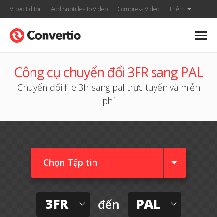
Video Editor
Add Subtitles to Video
Compress Video
Thêm
Công cụ chuyển đổi 3FR sang PAL
Chuyển đổi file 3fr sang pal trực tuyến và miễn
phí
Chọn Tập tin
3FR
PAL
đến