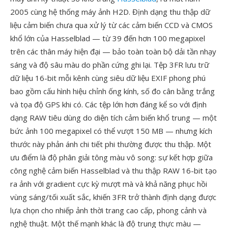
2005 cùng hệ thống máy ảnh H2D. Định dạng thu thập dữ
liệu cảm biến chưa qua xử lý từ các cảm biến CCD và CMOS
khổ lớn của Hasselblad — từ 39 đến hơn 100 megapixel
trên các thân máy hiện đại — bảo toàn toàn bộ dải tần nhạy
sáng và độ sâu màu do phần cứng ghi lại. Tệp 3FR lưu trữ
dữ liệu 16-bit mỗi kênh cùng siêu dữ liệu EXIF phong phú
bao gồm cấu hình hiệu chỉnh ống kính, số đo cân bằng trắng
và tọa độ GPS khi có. Các tệp lớn hơn đáng kể so với định
dạng RAW tiêu dùng do diện tích cảm biến khổ trung — một
bức ảnh 100 megapixel có thể vượt 150 MB — nhưng kích
thước này phản ánh chi tiết phi thường được thu thập. Một
ưu điểm là độ phân giải tông màu vô song: sự kết hợp giữa
công nghệ cảm biến Hasselblad và thu thập RAW 16-bit tạo
ra ảnh với gradient cực kỳ mượt mà và khả năng phục hồi
vùng sáng/tối xuất sắc, khiến 3FR trở thành định dạng được
lựa chọn cho nhiếp ảnh thời trang cao cấp, phong cảnh và
nghệ thuật. Một thế mạnh khác là độ trung thực màu —