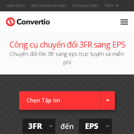
Video Editor
Add Subtitles to Video
Compress Video
Thêm
Công cụ chuyển đổi 3FR sang EPS
Chuyển đổi file 3fr sang eps trực tuyến và miễn
phí
Chọn Tập tin
3FR
EPS
đến