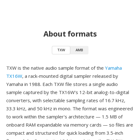
About formats
TXW
AMB
TXW is the native audio sample format of the
Yamaha
TX16W
, a rack-mounted digital sampler released by
Yamaha in 1988. Each TXW file stores a single audio
sample captured by the TX16W's 12-bit analog-to-digital
converters, with selectable sampling rates of 16.7 kHz,
33.3 kHz, and 50 kHz in mono. The format was engineered
to work within the sampler's architecture — 1.5 MB of
onboard RAM expandable via memory cards — so files are
compact and structured for quick loading from 3.5-inch