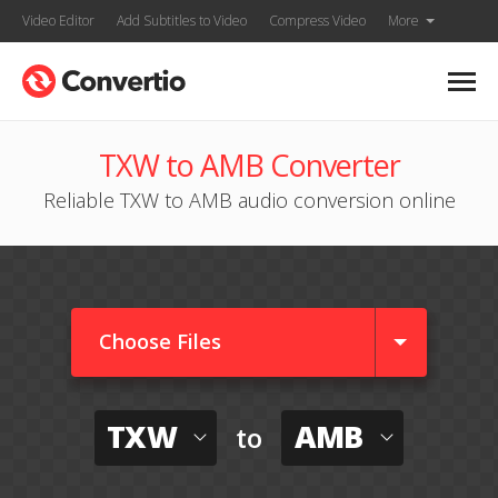
Video Editor
Add Subtitles to Video
Compress Video
More
TXW to AMB Converter
Reliable TXW to AMB audio conversion online
Choose Files
TXW
AMB
to