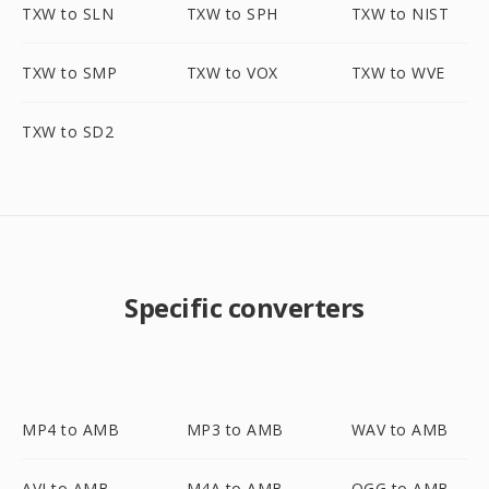
TXW to SLN
TXW to SPH
TXW to NIST
TXW to SMP
TXW to VOX
TXW to WVE
TXW to SD2
Specific converters
MP4 to AMB
MP3 to AMB
WAV to AMB
AVI to AMB
M4A to AMB
OGG to AMB