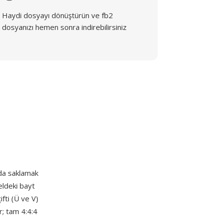
Haydi dosyayı dönüştürün ve fb2
dosyanızı hemen sonra indirebilirsiniz
nda saklamak
eldeki bayt
ifti (Ü ve V)
r; tam 4:4:4