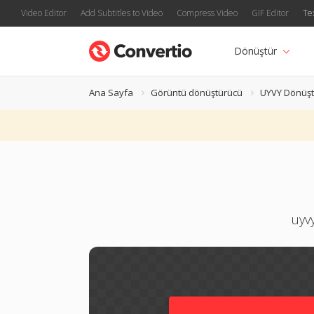
Video Editor
Add Subtitles to Video
Compress Video
GIF Editor
Te
Dönüştür
Ana Sayfa
Görüntü dönüştürücü
UYVY Dönüşt
uyvy