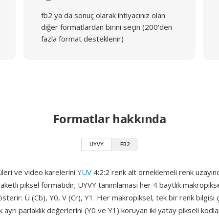
fb2 ya da sonuç olarak ihtiyacınız olan
diğer formatlardan birini seçin (200'den
fazla format desteklenir)
Formatlar hakkında
UYVY
FB2
leri ve video karelerini
YUV
4:2:2 renk alt örneklemeli renk uzayı
n paketli piksel formatıdır; UYVY tanımlaması her 4 baytlık makropiks
sterir: Ü (Cb), Y0, V (Cr), Y1. Her makropiksel, tek bir renk bilgisi ç
ayrı parlaklık değerlerini (Y0 ve Y1) koruyan i̇ki yatay pikseli kodla