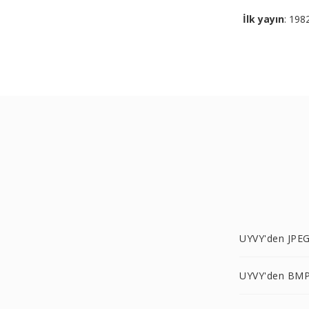
İlk yayın
: 198
UYVY'den JPEG
UYVY'den BMP