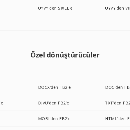
e
UYVY'den SIXEL'e
UYVY'den VI
Özel dönüştürücüler
e
DOCX'den FB2'e
DOC'den FB
'e
DJVU'den FB2'e
TXT'den FB2
MOBI'den FB2'e
HTML'den F