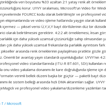
aştırıldığında veri boyutunu %33 azaltan 2:1 yatay renk alt örnekle
 çözünürlüğünü korur. UYVY sıralaması, Microsoft'un Video for Win
rçevelerinde FOURCC kodu olarak belirtilmiştir ve profesyonel v
ayın ekipmanlarında ve video işleme hatlarında yaygın olarak kullanı
ık içermez — piksel verisi Ü,Y,V,Y bayt dörtlülerinin düz bir dizisid
rici olarak belirtilmesini gerektirir. 4:2:2 alt örneklemesi, i̇nsan gö
parlaklık için daha yüksek uzamsal çözünürlüğe sahip olmasından ya
ndan çok daha yüksek uzamsal frekanslarda parlaklık ayrıntısını fark
k pikseller arasında renk örneklerinin paylaşılması pratikte gözle gör
. Önemli bir avantajı yayın standardı uyumluluğudur: UYVY'nın 4:2
rofesyonel video standartlarında (ITU-R BT.601, SDI) kullanılan r
da onu video yakalama donanımı ile kare doğruluğunda işleme için 
. Formatın verimli bellek düzeni başka bir güçtür — paketli bayt dü
ımı ile sistem belleği arasında hızlı DMA aktarımları sağlar. UYVY 
geMagick ve profesyonel video yakalama/düzenleme yazılımları ta
-T / Microsoft