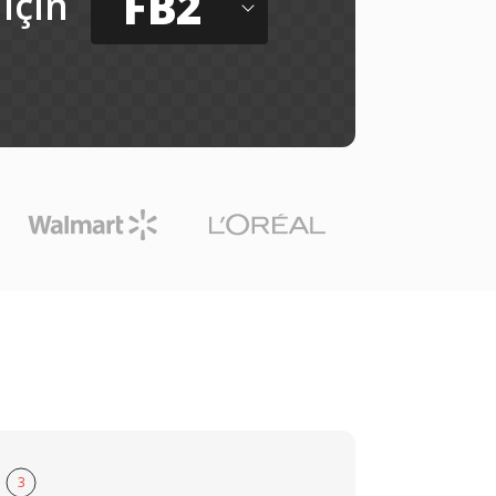
FB2
için
3