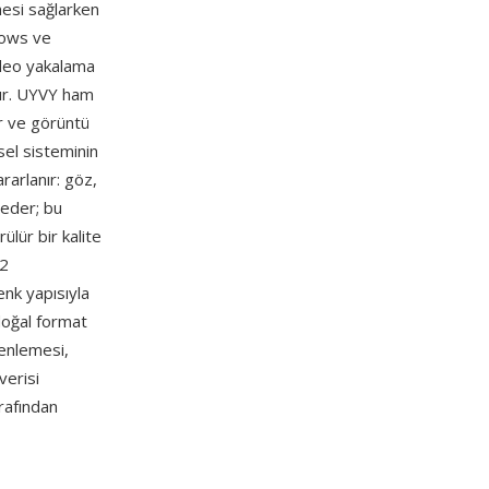
mesi sağlarken
dows ve
ideo yakalama
lır. UYVY ham
ir ve görüntü
rsel sisteminin
rarlanır: göz,
 eder; bu
ülür bir kalite
:2
enk yapısıyla
doğal format
zenlemesi,
verisi
rafından