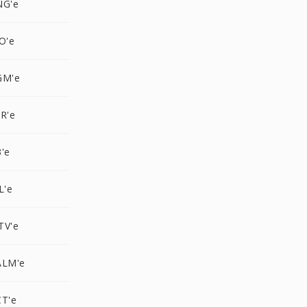
NG'e
O'e
GM'e
R'e
'e
L'e
TV'e
ALM'e
CT'e