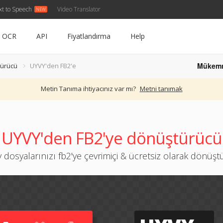
xt to Speech
Video Translator
OCR
API
Fiyatlandırma
Help
Mükem
ürücü
UYVY'den FB2'e
Metin Tanıma ihtiyacınız var mı?
Metni tanımak
UYVY'den FB2'ye dönüştürücü
 dosyalarınızı fb2'ye çevrimiçi & ücretsiz olarak dönüş