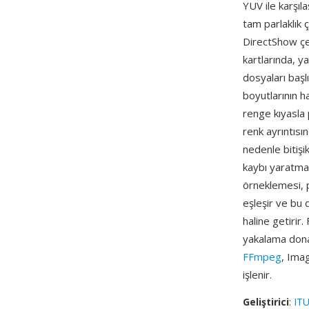
YUV ile karşıl
tam parlaklık
DirectShow çe
kartlarında, y
dosyaları başl
boyutlarının ha
renge kıyasla 
renk ayrıntısı
nedenle bitişi
kaybı yaratmaz
örneklemesi, p
eşleşir ve bu 
haline getirir
yakalama donan
FFmpeg
, Ima
işlenir.
Geliştirici
:
ITU