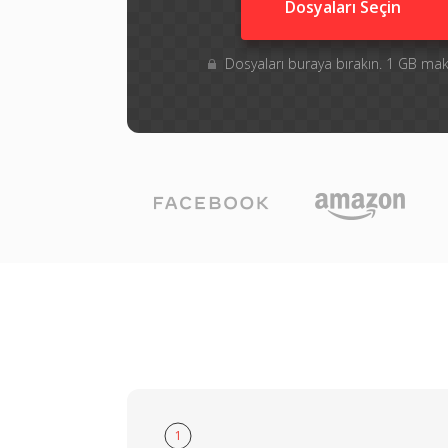
Dosyaları Seçin
Dosyaları buraya bırakın. 1 GB m
1