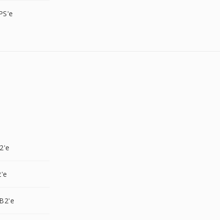
PS'e
2'e
'e
B2'e