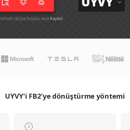
UYVY
aksimum dosya boyutu veya
Kaydol
UYVY'i FB2'ye dönüştürme yöntemi
2