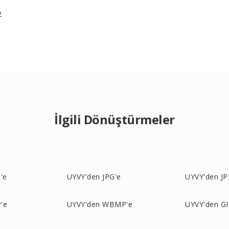
2
İlgili Dönüştürmeler
'e
UYVY'den JPG'e
UYVY'den JP
'e
UYVY'den WBMP'e
UYVY'den GI