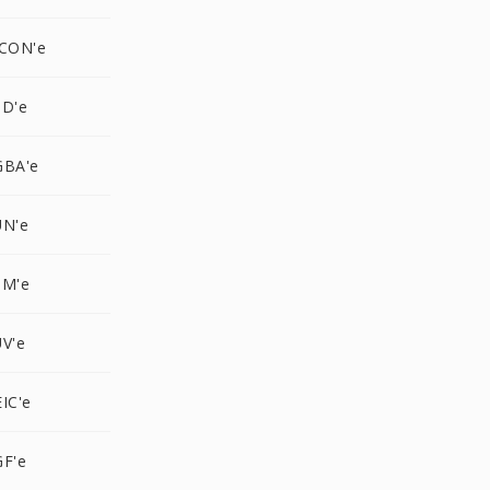
ICON'e
SD'e
GBA'e
UN'e
PM'e
V'e
IC'e
GF'e