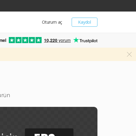
Oturum aç
Kaydol
mel
10,220
yorum
türün