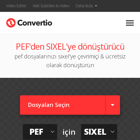
Video Editor
Add Subtitles to Video
Daha fazla
PEF'den SIXEL'ye dönüştürücü
pef dosyalarınızı sixel'ye çevrimiçi & ücretsiz
olarak dönüştürün
Dosyaları Seçin
PEF
SIXEL
için