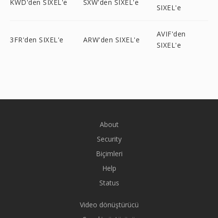
KWD'den SIXEL'e
SXW'den SIXEL'e
SIXEL'e
AVIF'den
3FR'den SIXEL'e
ARW'den SIXEL'e
SIXEL'e
About
Security
Biçimleri
Help
Status
Video dönüştürücü