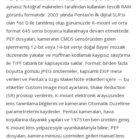
aynasız fotoğraf makineleri tarafından kullanılan tescilli RAW
görüntü formatıdır. 2003 yılında Pentax'ın i̇lk dijital SLR'si
olan *ist D ile tanıtılmış olup günümüzde K-mount ve orta
format 645 serisi boyunca kullanılmaya devam etmektedir.
PEF dosyaları, kameranın CMOS sensöründen gelen
işlenmemiş 12-bit veya 14-bit veriyi doğal Bayer mozaik
düzeninde yakalar ve Huffman kodlamalı kayıpsız sıkıştırma
ile TIFF tabanlı bir kapsayıcıda saklar. Format; birden fazla
boyutta gömülü JPEG önizlemeler, kapsamlı EXIF meta
verileri ve Pentax'a özgü MakerNote etiketleri içerir — bu
etiketler Custom Image mod ayarlarını, Shake Reduction
(SR) jiroskop verilerini, K-mount elektronik arayüzünden
lens tanımlama bilgilerini ve kameranın Otomatik Düzeltme
parametrelerini kaydeder. Pentax kameraları, hava
koşullarına dayanıklı yapıları ve 1975'ten beri üretilen geniş
K-mount lens yelpazesiyle uyumluluklarıyla bilinir; PEF
dosyaları, kamera menüsü üzerinden girilen manuel lens