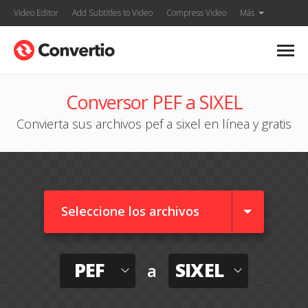
Video Editor
Add Subtitles to Video
Compress Video
Más
Conversor PEF a SIXEL
Convierta sus archivos pef a sixel en línea y gratis
Seleccione los archivos
PEF
SIXEL
a