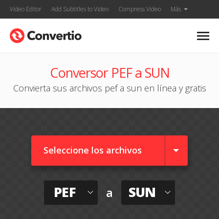
Video Editor
Add Subtitles to Video
Compress Video
Más
Conversor PEF a SUN
Convierta sus archivos pef a sun en línea y gratis
Seleccione los archivos
PEF
SUN
a