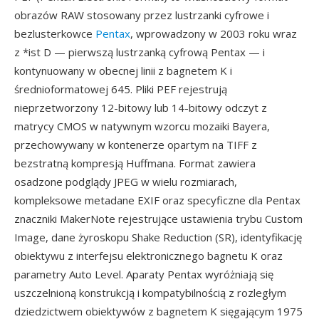
obrazów RAW stosowany przez lustrzanki cyfrowe i
bezlusterkowce
Pentax
, wprowadzony w 2003 roku wraz
z *ist D — pierwszą lustrzanką cyfrową Pentax — i
kontynuowany w obecnej linii z bagnetem K i
średnioformatowej 645. Pliki PEF rejestrują
nieprzetworzony 12-bitowy lub 14-bitowy odczyt z
matrycy CMOS w natywnym wzorcu mozaiki Bayera,
przechowywany w kontenerze opartym na TIFF z
bezstratną kompresją Huffmana. Format zawiera
osadzone podglądy JPEG w wielu rozmiarach,
kompleksowe metadane EXIF oraz specyficzne dla Pentax
znaczniki MakerNote rejestrujące ustawienia trybu Custom
Image, dane żyroskopu Shake Reduction (SR), identyfikację
obiektywu z interfejsu elektronicznego bagnetu K oraz
parametry Auto Level. Aparaty Pentax wyróżniają się
uszczelnioną konstrukcją i kompatybilnością z rozległym
dziedzictwem obiektywów z bagnetem K sięgającym 1975