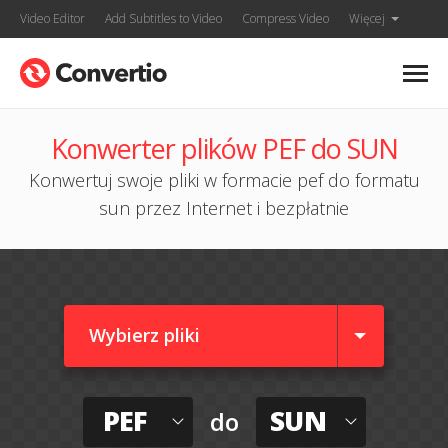
Video Editor
Add Subtitles to Video
Compress Video
Więcej
Konwerter plików PEF do SUN
Konwertuj swoje pliki w formacie pef do formatu
sun przez Internet i bezpłatnie
Wybierz pliki
PEF
SUN
do