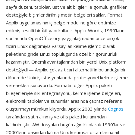
sayfa düzeni, tablolar, üst ve alt bilgiler ile gömülü grafikler
desteğiyle biçimlendirilmiş metin belgeleri saklar. Format,
Applix uygulamasının iç belge modeline göre optimize
edilmiş tescilli bir i̇kili yapı kullanır. Applix Words, 1990'ların
sonlarında OpenOffice.org yaygınlaşmadan önce birçok
ticari Linux dağıtımıyla varsayılan kelime işlemci olarak
paketlendiğinde Linux topluluğunda özel bir görünürlük
kazanmıştır. Önemli avantajlarından biri yerel Unix platform
desteğiydi — Applix, çok az ticari alternatifin bulunduğu bir
dönemde Unix iş istasyonlarında profesyonel kelime işleme
yetenekleri sunuyordu. Formatın diğer Applix paketi
bileşenleriyle sıkı entegrasyonu, kelime işleme belgeleri,
elektronik tablolar ve sunumlar arasında çapraz referans
oluşturmayı mümkün kılıyordu. Applix 2003 yılında
Cognos
tarafından satın alınmış ve ofis paketi kullanımdan
kaldırılmıştır. AW dosyaları bugün ağırlıklı olarak 1990'lar ve
2000'lerin başından kalma Unix kurumsal ortamlarına ait