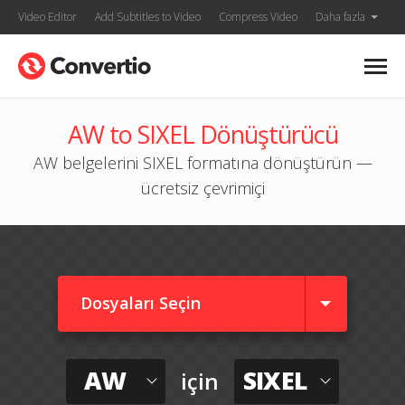
Video Editor
Add Subtitles to Video
Compress Video
Daha fazla
AW to SIXEL Dönüştürücü
AW belgelerini SIXEL formatına dönüştürün —
ücretsiz çevrimiçi
Dosyaları Seçin
AW
SIXEL
için