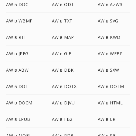
AW в DOC
AW в ODT
AW в AZW3
AW в WBMP
AW в TXT
AW в SVG
AW в RTF
AW в MAP
AW в KWD
AW в JPEG
AW в GIF
AW в WEBP
AW в ABW
AW в DBK
AW в SXW
AW в DOT
AW в DOTX
AW в DOTM
AW в DOCM
AW в DJVU
AW в HTML
AW в EPUB
AW в FB2
AW в LRF
AW в MOBI
AW в PDB
AW в RB