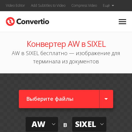
Video Editor
Add Subtitles to Video
Compress Video
Ещё
Конвертер AW в SIXEL
AW в SIXEL бесплатно — изображение для
терминала из документов
Выберите файлы
AW
SIXEL
в