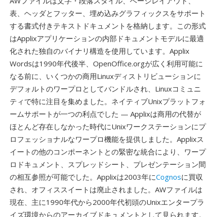
AWファイルは文字・段落スタイル、ページレイアウト、
表、ヘッダとフッター、埋め込みグラフィックスをサポート
する書式付きテキストドキュメントを格納します。この形式
はApplixアプリケーションの内部ドキュメントモデルに最適
化された独自のバイナリ構造を使用しています。Applix
Wordsは1990年代後半、OpenOffice.orgが広く利用可能に
なる前に、いくつかの商用Linuxディストリビューションに
デフォルトのワープロとしてバンドルされ、Linuxコミュニ
ティで特に注目を集めました。ネイティブUnixプラットフォ
ームサポートが一つの利点でした — Applixは商用の代替が
ほとんど存在しなかった時代にUnixワークステーションにプ
ロフェッショナルなワープロ機能を提供しました。Applixス
イートの他のコンポーネントとの緊密な統合により、ワープ
ロドキュメント、スプレッドシート、プレゼンテーション間
の相互参照が可能でした。Applixは2003年に
Cognos
に買収
され、オフィススイートは廃止されました。AWファイルは
現在、主に1990年代から2000年代初頭のUnixエンタープラ
イズ環境からのアーカイブドキュメントとして見られます。