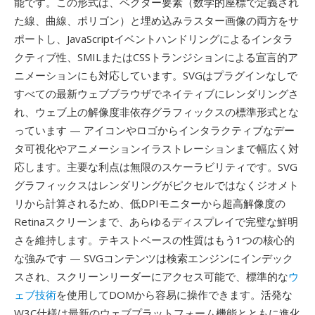
能です。この形式は、ベクター要素（数学的座標で定義され
た線、曲線、ポリゴン）と埋め込みラスター画像の両方をサ
ポートし、JavaScriptイベントハンドリングによるインタラ
クティブ性、SMILまたはCSSトランジションによる宣言的ア
ニメーションにも対応しています。SVGはプラグインなしで
すべての最新ウェブブラウザでネイティブにレンダリングさ
れ、ウェブ上の解像度非依存グラフィックスの標準形式とな
っています — アイコンやロゴからインタラクティブなデー
タ可視化やアニメーションイラストレーションまで幅広く対
応します。主要な利点は無限のスケーラビリティです。SVG
グラフィックスはレンダリングがピクセルではなくジオメト
リから計算されるため、低DPIモニターから超高解像度の
Retinaスクリーンまで、あらゆるディスプレイで完璧な鮮明
さを維持します。テキストベースの性質はもう1つの核心的
な強みです — SVGコンテンツは検索エンジンにインデック
スされ、スクリーンリーダーにアクセス可能で、標準的な
ウ
ェブ技術
を使用してDOMから容易に操作できます。活発な
W3C仕様は最新のウェブプラットフォーム機能とともに進化