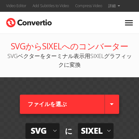
Video Editor
Add Subtitles to Video
Compress Video
詳細
SVGからSIXELへのコンバーター
SVGベクターをターミナル表示用SIXELグラフィッ
クに変換
ファイルを選ぶ
SVG
SIXEL
に