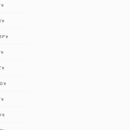
'e
R'e
BP'e
'e
Z'e
G'e
'e
D'e