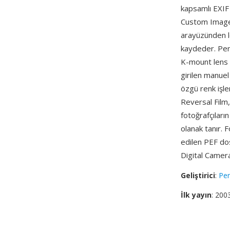
kapsamlı EXIF 
Custom Image 
arayüzünden l
kaydeder. Pent
K-mount lens 
girilen manuel
özgü renk işl
Reversal Film
fotoğrafçıları
olanak tanır.
edilen PEF do
Digital Camera
Geliştirici
:
Pe
İlk yayın
: 200