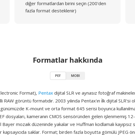
diğer formatlardan birini seçin (200'den
fazla format desteklenir)
Formatlar hakkında
PEF
MOBI
lectronic Format),
Pentax
dijital SLR ve aynasız fotoğraf makinele
illi RAW görüntü formatıdır. 2003 yılında Pentax'ın i̇lk dijital SLR'si o
up günümüzde K-mount ve orta format 645 serisi boyunca kullanıl
EF dosyaları, kameranın CMOS sensöründen gelen işlenmemiş 12-
al Bayer mozaik düzeninde yakalar ve Huffman kodlamalı kayıpsız sı
ir kapsayıcıda saklar. Format; birden fazla boyutta gömülü JPEG ön