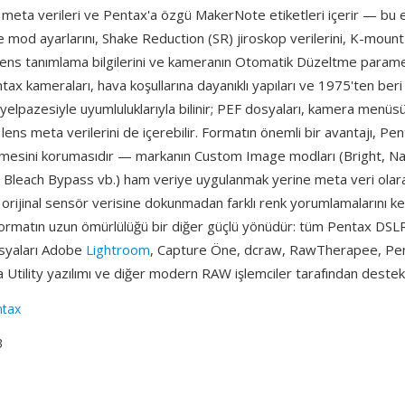
meta verileri ve Pentax'a özgü MakerNote etiketleri içerir — bu e
mod ayarlarını, Shake Reduction (SR) jiroskop verilerini, K-mount
ens tanımlama bilgilerini ve kameranın Otomatik Düzeltme parame
ax kameraları, hava koşullarına dayanıklı yapıları ve 1975'ten beri
yelpazesiyle uyumluluklarıyla bilinir; PEF dosyaları, kamera menüs
 lens meta verilerini de içerebilir. Formatın önemli bir avantajı, Pe
emesini korumasıdır — markanın Custom Image modları (Bright, Na
, Bleach Bypass vb.) ham veriye uygulanmak yerine meta veri olara
n orijinal sensör verisine dokunmadan farklı renk yorumlamalarını 
 Formatın uzun ömürlülüğü bir diğer güçlü yönüdür: tüm Pentax DSL
syaları Adobe
Lightroom
, Capture Öne, dcraw, RawTherapee, Pen
 Utility yazılımı ve diğer modern RAW işlemciler tarafından deste
ntax
3