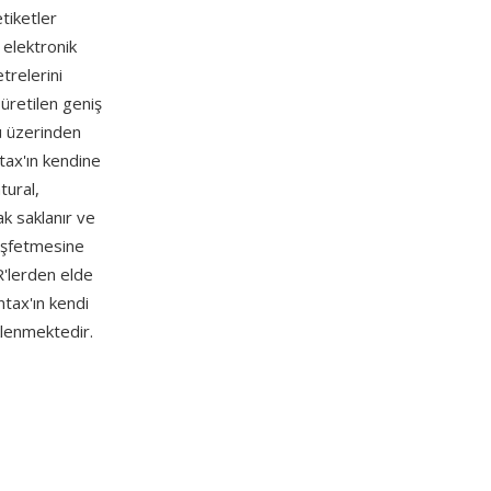
tiketler
 elektronik
trelerini
 üretilen geniş
ü üzerinden
ntax'ın kendine
tural,
k saklanır ve
keşfetmesine
R'lerden elde
tax'ın kendi
klenmektedir.