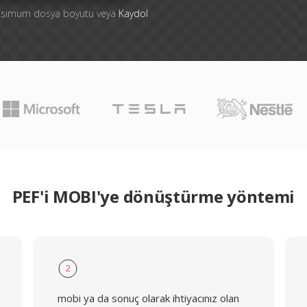
aksimum dosya boyutu veya
Kaydol
PEF'i MOBI'ye dönüştürme yöntemi
2
mobi ya da sonuç olarak ihtiyacınız olan