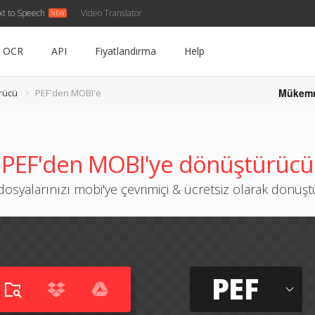
xt to Speech
Video Translator
OCR
API
Fiyatlandırma
Help
Mükem
rücü
PEF'den MOBI'e
PEF'den MOBI'ye dönüştürücü
dosyalarınızı mobi'ye çevrimiçi & ücretsiz olarak dönüş
PEF