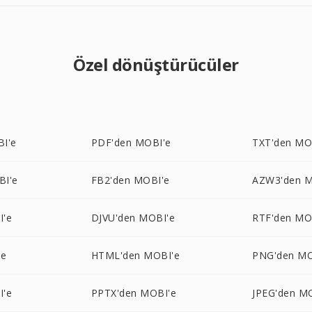
Özel dönüştürücüler
I'e
PDF'den MOBI'e
TXT'den MO
BI'e
FB2'den MOBI'e
AZW3'den M
I'e
DJVU'den MOBI'e
RTF'den MO
'e
HTML'den MOBI'e
PNG'den MO
I'e
PPTX'den MOBI'e
JPEG'den M