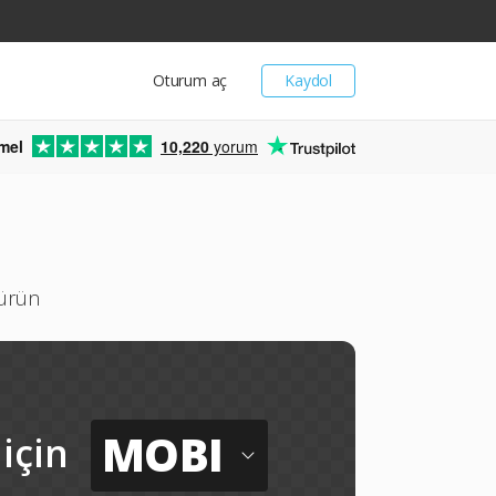
Oturum aç
Kaydol
mel
10,220
yorum
türün
MOBI
için