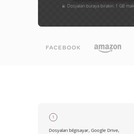
Dosyaları buraya bırakın. 1 GB m
1
Dosyaları bilgisayar, Google Drive,