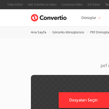
Video Editor
Add Subtitles to Video
Compress Video
GIF Editor
Te
Dönüştür
Ana Sayfa
Görüntü dönüştürücü
PEF Dönüştü
pef 
Dosyaları Seçin