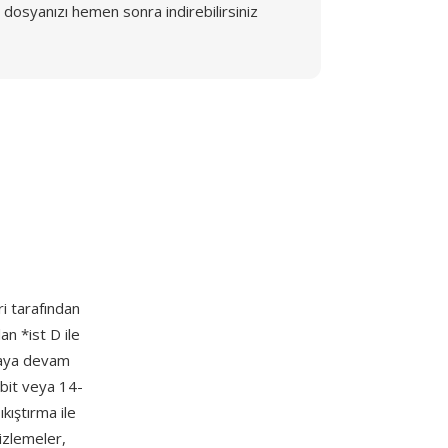
dosyanızı hemen sonra indirebilirsiniz
ri tarafından
lan *ist D ile
maya devam
bit veya 14-
kıştırma ile
izlemeler,