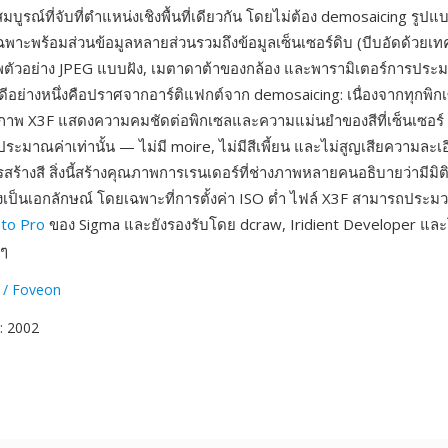
มบูรณ์ที่จับที่ตำแหน่งเชิงพื้นที่เดียวกัน โดยไม่ต้อง demosaicing รูปแ
พาะพร้อมส่วนข้อมูลหลายส่วนรวมถึงข้อมูลเซ็นเซอร์ดิบ (บีบอัดด้วยเท
พตัวอย่าง JPEG แบบฝัง, เมตาดาต้าของกล้อง และพารามิเตอร์การปร
ีอย่างหนึ่งคือปราศจากอาร์ติแฟกต์จาก demosaicing: เนื่องจากทุกพิกเซ
ภาพ X3F แสดงความคมชัดต่อพิกเซลและความแม่นยำของสีที่เซ็นเซอร์ 
ะมาณค่าเท่านั้น — ไม่มี moire, ไม่มีสีเพี้ยน และไม่สูญเสียความละเอีย
ร้างสี สิ่งนี้สร้างคุณภาพการเรนเดอร์ที่ช่างภาพหลายคนอธิบายว่ามีมิ
างเป็นเอกลักษณ์ โดยเฉพาะที่การตั้งค่า ISO ต่ำ ไฟล์ X3F สามารถประม
to Pro
ของ Sigma และยังรองรับโดย dcraw, Iridient Developer แ
นๆ
 / Foveon
: 2002