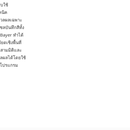
บบใช้
คนิค
ะมวลผลเฉพาะ
ลบันทึกสีทั้ง
Bayer ทำได้
ดเชิงพื้นที่
ติสามมิติและ
วลผลได้โดยใช้
ละโปรแกรม