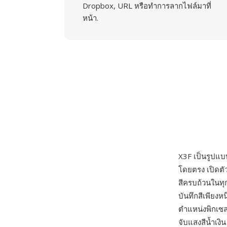
Dropbox, URL หรือทำการลากไฟล์มาที่
หน้า.
X3F เป็นรูปแ
โดยตรง เปิดตัว
สีครบถ้วนในทุก
บันทึกสีเพียงห
ตำแหน่งพิกเซล
จับแสงสีน้ำเงิ