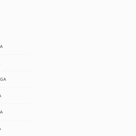
GA
A
TGA
A
GA
A