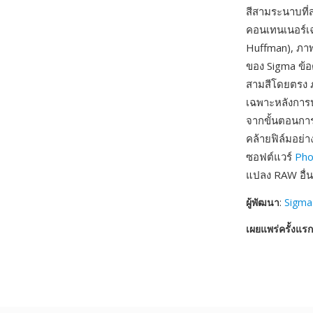
สีสามระนาบที่ส
คอนเทนเนอร์เฉ
Huffman), ภา
ของ Sigma ข้อด
สามสีโดยตรง 
เฉพาะหลังการปร
จากขั้นตอนการส
คล้ายฟิล์มอย่
ซอฟต์แวร์
Pho
แปลง RAW อื่
ผู้พัฒนา
:
Sigma
เผยแพร่ครั้งแรก