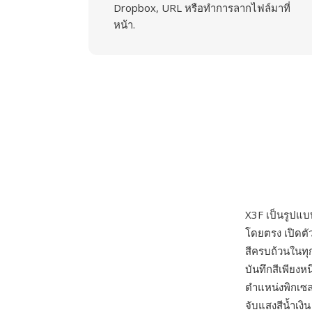
Dropbox, URL หรือทำการลากไฟล์มาที่
หน้า.
X3F เป็นรูปแ
โดยตรง เปิดตัว
สีครบถ้วนในทุก
บันทึกสีเพียงห
ตำแหน่งพิกเซล
จับแสงสีน้ำเงิ