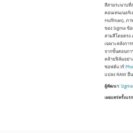
สีสามระนาบที่ส
คอนเทนเนอร์เฉ
Huffman), ภา
ของ Sigma ข้อด
สามสีโดยตรง 
เฉพาะหลังการปร
จากขั้นตอนการส
คล้ายฟิล์มอย่
ซอฟต์แวร์
Pho
แปลง RAW อื่
ผู้พัฒนา
:
Sigma
เผยแพร่ครั้งแรก