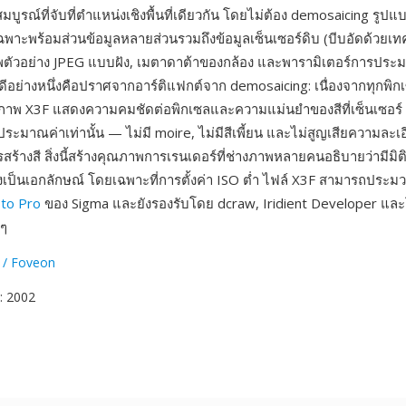
มบูรณ์ที่จับที่ตำแหน่งเชิงพื้นที่เดียวกัน โดยไม่ต้อง demosaicing รูปแ
พาะพร้อมส่วนข้อมูลหลายส่วนรวมถึงข้อมูลเซ็นเซอร์ดิบ (บีบอัดด้วยเท
พตัวอย่าง JPEG แบบฝัง, เมตาดาต้าของกล้อง และพารามิเตอร์การปร
ีอย่างหนึ่งคือปราศจากอาร์ติแฟกต์จาก demosaicing: เนื่องจากทุกพิกเซ
ภาพ X3F แสดงความคมชัดต่อพิกเซลและความแม่นยำของสีที่เซ็นเซอร์ 
ะมาณค่าเท่านั้น — ไม่มี moire, ไม่มีสีเพี้ยน และไม่สูญเสียความละเอีย
ร้างสี สิ่งนี้สร้างคุณภาพการเรนเดอร์ที่ช่างภาพหลายคนอธิบายว่ามีมิ
างเป็นเอกลักษณ์ โดยเฉพาะที่การตั้งค่า ISO ต่ำ ไฟล์ X3F สามารถประม
to Pro
ของ Sigma และยังรองรับโดย dcraw, Iridient Developer แ
นๆ
 / Foveon
: 2002