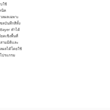
บบใช้
คนิค
ะมวลผลเฉพาะ
ลบันทึกสีทั้ง
Bayer ทำได้
ดเชิงพื้นที่
ติสามมิติและ
วลผลได้โดยใช้
ละโปรแกรม