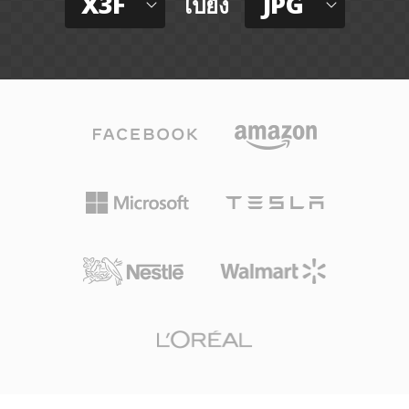
X3F
JPG
ไปยัง