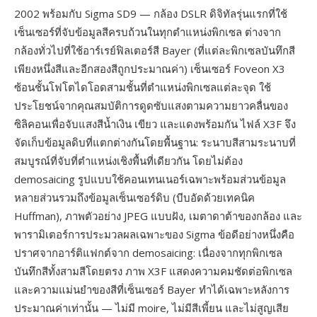
2002 พร้อมกับ Sigma SD9 — กล้อง DSLR ดิจิทัลรุ่นแรกที่ใช้
เซ็นเซอร์ที่จับข้อมูลสีครบถ้วนในทุกตำแหน่งพิกเซล ต่างจาก
กล้องทั่วไปที่ใช้อาร์เรย์ฟิลเตอร์สี Bayer (ที่แต่ละพิกเซลบันทึกสี
เพียงหนึ่งสีและอีกสองสีถูกประมาณค่า) เซ็นเซอร์ Foveon X3
ซ้อนชั้นโฟโตไดโอดสามชั้นที่ตำแหน่งพิกเซลแต่ละจุด ใช้
ประโยชน์จากคุณสมบัติการดูดซับแสงตามความยาวคลื่นของ
ซิลิคอนเพื่อจับแสงสีน้ำเงิน เขียว และแดงพร้อมกัน ไฟล์ X3F จึง
จัดเก็บข้อมูลดิบที่แตกต่างกันโดยพื้นฐาน: ระนาบสีสามระนาบที่
สมบูรณ์ที่จับที่ตำแหน่งเชิงพื้นที่เดียวกัน โดยไม่ต้อง
demosaicing รูปแบบใช้คอนเทนเนอร์เฉพาะพร้อมส่วนข้อมูล
หลายส่วนรวมถึงข้อมูลเซ็นเซอร์ดิบ (บีบอัดด้วยเทคนิค
Huffman), ภาพตัวอย่าง JPEG แบบฝัง, เมตาดาต้าของกล้อง และ
พารามิเตอร์การประมวลผลเฉพาะของ Sigma ข้อดีอย่างหนึ่งคือ
ปราศจากอาร์ติแฟกต์จาก demosaicing: เนื่องจากทุกพิกเซล
บันทึกสีทั้งสามสีโดยตรง ภาพ X3F แสดงความคมชัดต่อพิกเซล
และความแม่นยำของสีที่เซ็นเซอร์ Bayer ทำได้เฉพาะหลังการ
ประมาณค่าเท่านั้น — ไม่มี moire, ไม่มีสีเพี้ยน และไม่สูญเสีย