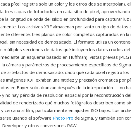
ada píxel registra solo un color y los otros dos se interpolan), e
la tres capas de fotodiodos en cada sitio de píxel, aprovechando 
 la longitud de onda del silicio en profundidad para capturar luz 
eamente. Los archivos X3F almacenan por tanto un tipo de datos 
nte diferente: tres planos de color completos capturados en la
acial, sin necesidad de demosaicado. El formato utiliza un conten
on múltiples secciones de datos qué incluyen los datos crudos de
mediante un esquema basado en Huffman), vistas previas JPEG i
la cámara y parámetros de procesamiento específicos de Sigma
a de artefactos de demosaicado: dado qué cada píxel registra los 
las imágenes X3F exhiben una nitidez y precisión cromática por pí
dos en Bayer solo alcanzan después de la interpolación — no ha
o y no hay pérdida de resolución espacial por la reconstrucción del
alidad de renderizado qué muchos fotógrafos describen como s
 y cercana al film, particularmente en ajustes ISO bajos. Los arch
sarse usando el software
Photo Pro
de Sigma, y también son co
nt Developer y otros conversores RAW.