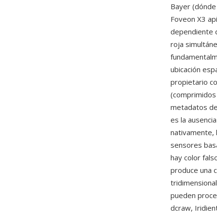
Bayer (dónde c
Foveon X3 api
dependiente de
roja simultán
fundamentalme
ubicación esp
propietario c
(comprimidos 
metadatos de 
es la ausenci
nativamente, 
sensores basa
hay color fals
produce una c
tridimensional
pueden proce
dcraw, Iridie