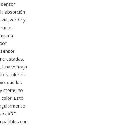
l sensor
la absorción
azul, verde y
crudos
 misma
edor
l sensor
ncrustadas,
. Una ventaja
tres colores
xel qué los
y moire, no
 color. Esto
ingularmente
ivos X3F
mpatibles con