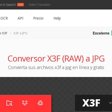
xt to Speech
Video Translator
OCR
API
Precio
Help
Excelente
e X3F
X3F a JPG
Conversor X3F (RAW) a JPG
Convierta sus archivos x3f a jpg en línea y gratis
X3F