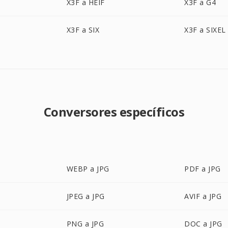
X3F a HEIF
X3F a G4
X3F a SIX
X3F a SIXEL
Conversores específicos
WEBP a JPG
PDF a JPG
JPEG a JPG
AVIF a JPG
PNG a JPG
DOC a JPG