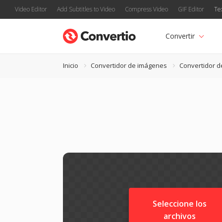
Video Editor
Add Subtitles to Video
Compress Video
GIF Editor
Te
Convertir
Inicio
Convertidor de imágenes
Convertidor d
Seleccione los
archivos