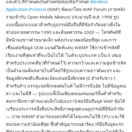
และดำ) ที่กำหนดเป็นส่วนหนึ่งของข้อกำหนด
Wireless
Application Protocol
(WAP) พัฒนาโดย WAP Forum (ภายหลัง
รวมเข้ากับ Open Mobile Alliance) ประมาณปี ค.ศ. 1998 รูป
แบบนี้ออกแบบมาสำหรับอุปกรณ์มือถือที่มีข้อจำกัดอย่างยิ่งใน
ช่วงปลายทศวรรษ 1990 และต้นทศวรรษ 2000 — โทรศัพท์ที่
มีหน้าจอขาวดำขนาดเล็ก พลังประมวลผลน้อยที่สุด และการ
เชื่อมต่อข้อมูล GSM แบนด์วิดท์แคบ WBMP ใช้การเข้ารหัสที่
เรียบง่ายที่สุดเท่าที่จะเป็นไปได้: ไบต์ระบุประเภท (เป็น 0 เสมอ
สำหรับประเภทเดียวที่กำหนดไว้) ความกว้างและความสูงเข้ารหัส
เป็นจำนวนเต็มหลายไบต์โดยใช้รูปแบบความยาวผันแปร และ
ข้อมูลพิกเซลดิบที่แต่ละบิตแทนหนึ่งพิกเซล (0 สำหรับขาว 1
สำหรับดำ) บรรจุแปดพิกเซลต่อไบต์ ไม่มีการบีบอัด ไม่มีข้อมูลเม
ตา และไม่มีสี — รูปแบบนี้เป็นเพียงคอนเทนเนอร์ขั้นต่ำสำหรับ
ส่งกราฟิกขาวดำขนาดเล็กไปยังเบราว์เซอร์มือถือยุค WAP ข้อได้
เปรียบประการหนึ่งคือประสิทธิภาพสูงสุดบนอุปกรณ์ที่มีข้อจำกัด
— ภาพ WBMP สามารถถอดรหัสได้โดยแทบไม่ใช้ CPU และใช้
หน่วยความจำน้อยที่สุด ซึ่งสำคัญมากบนฮาร์ดแวร์มือถือยุคแรก
ที่ทำงานด้วยความเร็วสัญญาณนาฬิกาหลักเดียว ขนาดไฟล์ที่เล็ก