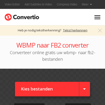
Video Editor
Add Subtitles to Video
Compress Video
Meer
Heb je nodig tekstherkenning?
Tekst herkennen
WBMP naar FB2 converter
Converteer online gratis uw wbmp- naar fb2-
bestanden
Kies bestanden