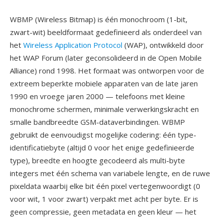
WBMP (Wireless Bitmap) is één monochroom (1-bit,
zwart-wit) beeldformaat gedefinieerd als onderdeel van
het
Wireless Application Protocol
(WAP), ontwikkeld door
het WAP Forum (later geconsolideerd in de Open Mobile
Alliance) rond 1998. Het formaat was ontworpen voor de
extreem beperkte mobiele apparaten van de late jaren
1990 en vroege jaren 2000 — telefoons met kleine
monochrome schermen, minimale verwerkingskracht en
smalle bandbreedte GSM-dataverbindingen. WBMP
gebruikt de eenvoudigst mogelijke codering: één type-
identificatiebyte (altijd 0 voor het enige gedefinieerde
type), breedte en hoogte gecodeerd als multi-byte
integers met één schema van variabele lengte, en de ruwe
pixeldata waarbij elke bit één pixel vertegenwoordigt (0
voor wit, 1 voor zwart) verpakt met acht per byte. Er is
geen compressie, geen metadata en geen kleur — het