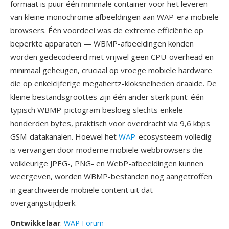
formaat is puur één minimale container voor het leveren
van kleine monochrome afbeeldingen aan WAP-era mobiele
browsers. Één voordeel was de extreme efficiëntie op
beperkte apparaten — WBMP-afbeeldingen konden
worden gedecodeerd met vrijwel geen CPU-overhead en
minimaal geheugen, cruciaal op vroege mobiele hardware
die op enkelcijferige megahertz-kloksnelheden draaide. De
kleine bestandsgroottes zijn één ander sterk punt: één
typisch WBMP-pictogram besloeg slechts enkele
honderden bytes, praktisch voor overdracht via 9,6 kbps
GSM-datakanalen. Hoewel het
WAP
-ecosysteem volledig
is vervangen door moderne mobiele webbrowsers die
volkleurige JPEG-, PNG- en WebP-afbeeldingen kunnen
weergeven, worden WBMP-bestanden nog aangetroffen
in gearchiveerde mobiele content uit dat
overgangstijdperk.
Ontwikkelaar
:
WAP Forum