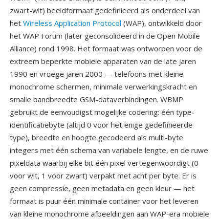
zwart-wit) beeldformaat gedefinieerd als onderdeel van
het
Wireless Application Protocol
(WAP), ontwikkeld door
het WAP Forum (later geconsolideerd in de Open Mobile
Alliance) rond 1998. Het formaat was ontworpen voor de
extreem beperkte mobiele apparaten van de late jaren
1990 en vroege jaren 2000 — telefoons met kleine
monochrome schermen, minimale verwerkingskracht en
smalle bandbreedte GSM-dataverbindingen. WBMP
gebruikt de eenvoudigst mogelijke codering: één type-
identificatiebyte (altijd 0 voor het enige gedefinieerde
type), breedte en hoogte gecodeerd als multi-byte
integers met één schema van variabele lengte, en de ruwe
pixeldata waarbij elke bit één pixel vertegenwoordigt (0
voor wit, 1 voor zwart) verpakt met acht per byte. Er is
geen compressie, geen metadata en geen kleur — het
formaat is puur één minimale container voor het leveren
van kleine monochrome afbeeldingen aan WAP-era mobiele