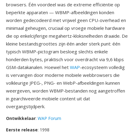
browsers. Één voordeel was de extreme efficiëntie op
beperkte apparaten — WBMP-afbeeldingen konden
worden gedecodeerd met vrijwel geen CPU-overhead en
minimaal geheugen, cruciaal op vroege mobiele hardware
die op enkelcijferige megahertz-kloksnelheden draaide. De
kleine bestandsgroottes zijn één ander sterk punt: één
typisch WBMP-pictogram besloeg slechts enkele
honderden bytes, praktisch voor overdracht via 9,6 kbps
GSM-datakanalen. Hoewel het
WAP
-ecosysteem volledig
is vervangen door moderne mobiele webbrowsers die
volkleurige JPEG-, PNG- en WebP-afbeeldingen kunnen
weergeven, worden WBMP-bestanden nog aangetroffen
in gearchiveerde mobiele content uit dat
overgangstijdperk.
Ontwikkelaar
:
WAP Forum
Eerste release
: 1998