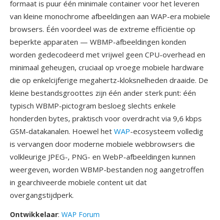
formaat is puur één minimale container voor het leveren
van kleine monochrome afbeeldingen aan WAP-era mobiele
browsers. Één voordeel was de extreme efficiëntie op
beperkte apparaten — WBMP-afbeeldingen konden
worden gedecodeerd met vrijwel geen CPU-overhead en
minimaal geheugen, cruciaal op vroege mobiele hardware
die op enkelcijferige megahertz-kloksnelheden draaide. De
kleine bestandsgroottes zijn één ander sterk punt: één
typisch WBMP-pictogram besloeg slechts enkele
honderden bytes, praktisch voor overdracht via 9,6 kbps
GSM-datakanalen. Hoewel het
WAP
-ecosysteem volledig
is vervangen door moderne mobiele webbrowsers die
volkleurige JPEG-, PNG- en WebP-afbeeldingen kunnen
weergeven, worden WBMP-bestanden nog aangetroffen
in gearchiveerde mobiele content uit dat
overgangstijdperk.
Ontwikkelaar
:
WAP Forum