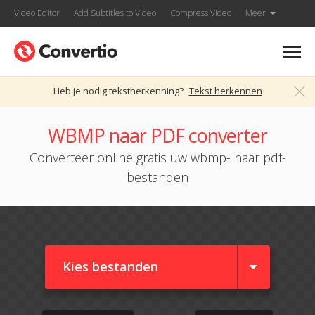
Video Editor
Add Subtitles to Video
Compress Video
Meer
Heb je nodig tekstherkenning?
Tekst herkennen
WBMP naar PDF converter
Converteer online gratis uw wbmp- naar pdf-
bestanden
Kies bestanden