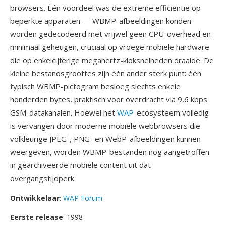
browsers. Één voordeel was de extreme efficiëntie op
beperkte apparaten — WBMP-afbeeldingen konden
worden gedecodeerd met vrijwel geen CPU-overhead en
minimaal geheugen, cruciaal op vroege mobiele hardware
die op enkelcijferige megahertz-kloksnelheden draaide. De
kleine bestandsgroottes zijn één ander sterk punt: één
typisch WBMP-pictogram besloeg slechts enkele
honderden bytes, praktisch voor overdracht via 9,6 kbps
GSM-datakanalen. Hoewel het
WAP
-ecosysteem volledig
is vervangen door moderne mobiele webbrowsers die
volkleurige JPEG-, PNG- en WebP-afbeeldingen kunnen
weergeven, worden WBMP-bestanden nog aangetroffen
in gearchiveerde mobiele content uit dat
overgangstijdperk.
Ontwikkelaar
:
WAP Forum
Eerste release
: 1998