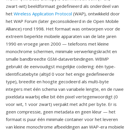
zwart-wit) beeldformaat gedefinieerd als onderdeel van
het
Wireless Application Protocol
(WAP), ontwikkeld door
het WAP Forum (later geconsolideerd in de Open Mobile
Alliance) rond 1998. Het formaat was ontworpen voor de
extreem beperkte mobiele apparaten van de late jaren
1990 en vroege jaren 2000 — telefoons met kleine
monochrome schermen, minimale verwerkingskracht en
smalle bandbreedte GSM-dataverbindingen. WBMP
gebruikt de eenvoudigst mogelijke codering: één type-
identificatiebyte (altijd 0 voor het enige gedefinieerde
type), breedte en hoogte gecodeerd als multi-byte
integers met één schema van variabele lengte, en de ruwe
pixeldata waarbij elke bit één pixel vertegenwoordigt (0
voor wit, 1 voor zwart) verpakt met acht per byte. Er is
geen compressie, geen metadata en geen kleur — het
formaat is puur één minimale container voor het leveren
van kleine monochrome afbeeldingen aan WAP-era mobiele