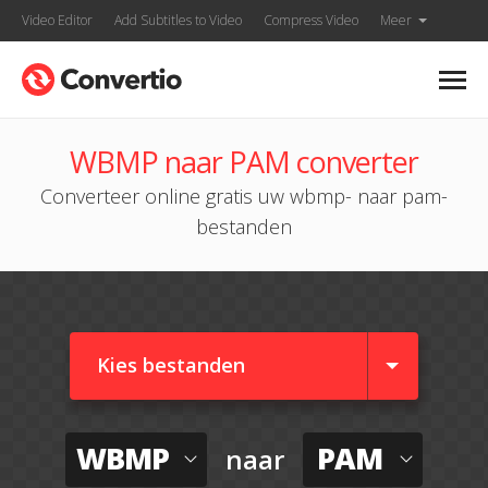
Video Editor
Add Subtitles to Video
Compress Video
Meer
WBMP naar PAM converter
Converteer online gratis uw wbmp- naar pam-
bestanden
Kies bestanden
WBMP
PAM
naar