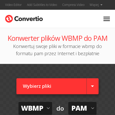
Video Editor
Add Subtitles to Video
Compress Video
Więcej
Konwerter plików WBMP do PAM
Konwertuj swoje pliki w formacie wbmp do
formatu pam przez Internet i bezpłatnie
Wybierz pliki
WBMP
PAM
do