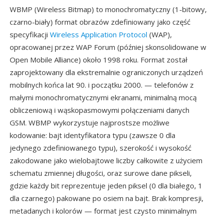
WBMP (Wireless Bitmap) to monochromatyczny (1-bitowy,
czarno-biały) format obrazów zdefiniowany jako część
specyfikacji
Wireless Application Protocol
(WAP),
opracowanej przez WAP Forum (później skonsolidowane w
Open Mobile Alliance) około 1998 roku. Format został
zaprojektowany dla ekstremalnie ograniczonych urządzeń
mobilnych końca lat 90. i początku 2000. — telefonów z
małymi monochromatycznymi ekranami, minimalną mocą
obliczeniową i wąskopasmowymi połączeniami danych
GSM. WBMP wykorzystuje najprostsze możliwe
kodowanie: bajt identyfikatora typu (zawsze 0 dla
jedynego zdefiniowanego typu), szerokość i wysokość
zakodowane jako wielobajtowe liczby całkowite z użyciem
schematu zmiennej długości, oraz surowe dane pikseli,
gdzie każdy bit reprezentuje jeden piksel (0 dla białego, 1
dla czarnego) pakowane po osiem na bajt. Brak kompresji,
metadanych i kolorów — format jest czysto minimalnym