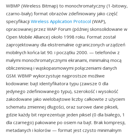
WBMP (Wireless Bitmap) to monochromatyczny (1-bitowy,
czarno-biały) format obrazów zdefiniowany jako część
specyfikacji
Wireless Application Protocol
(WAP),
opracowanej przez WAP Forum (później skonsolidowane w
Open Mobile Alliance) około 1998 roku. Format został
zaprojektowany dla ekstremalnie ograniczonych urządzeń
mobilnych końca lat 90. i początku 2000. — telefonów z
małymi monochromatycznymi ekranami, minimalną mocą
obliczeniową i wąskopasmowymi połączeniami danych
GSM. WBMP wykorzystuje najprostsze możliwe
kodowanie: bajt identyfikatora typu (zawsze 0 dla
jedynego zdefiniowanego typu), szerokość i wysokość
zakodowane jako wielobajtowe liczby całkowite z użyciem
schematu zmiennej długości, oraz surowe dane pikseli,
gdzie każdy bit reprezentuje jeden piksel (0 dla białego, 1
dla czarnego) pakowane po osiem na bajt. Brak kompresji,
metadanych i kolorów — format jest czysto minimalnym