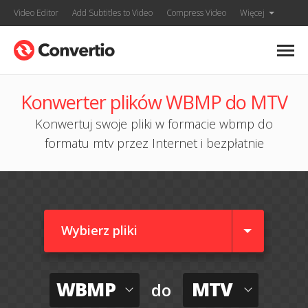
Video Editor
Add Subtitles to Video
Compress Video
Więcej
Konwerter plików WBMP do MTV
Konwertuj swoje pliki w formacie wbmp do
formatu mtv przez Internet i bezpłatnie
Wybierz pliki
WBMP
MTV
do