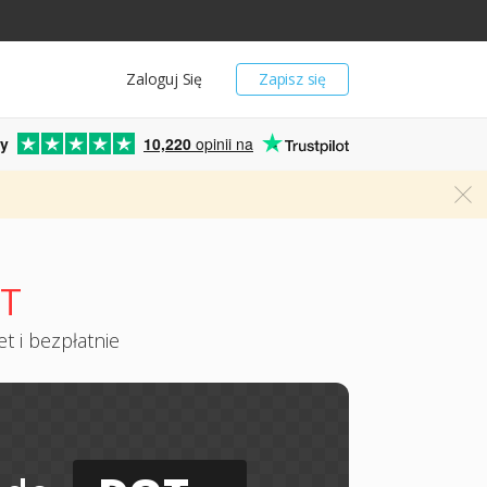
Zaloguj Się
Zapisz się
y
10,220
opinii na
OT
t i bezpłatnie