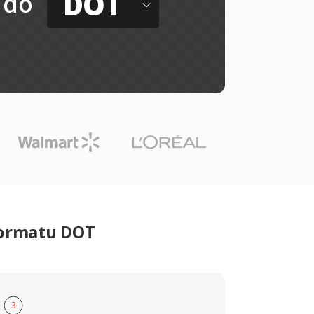
DOT
do
formatu DOT
3