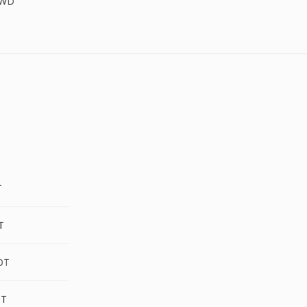
XWD
T
T
OT
OT