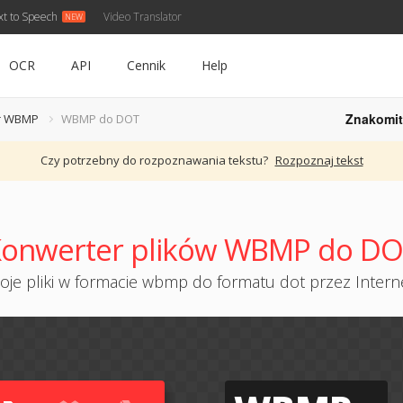
xt to Speech
Video Translator
OCR
API
Cennik
Help
Znakomit
r WBMP
WBMP do DOT
Czy potrzebny do rozpoznawania tekstu?
Rozpoznaj tekst
onwerter plików WBMP do D
je pliki w formacie wbmp do formatu dot przez Interne