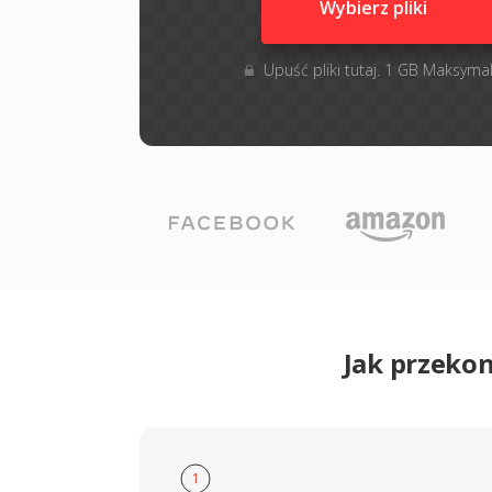
Wybierz pliki
Upuść pliki tutaj. 1 GB Maksyma
Jak przeko
1