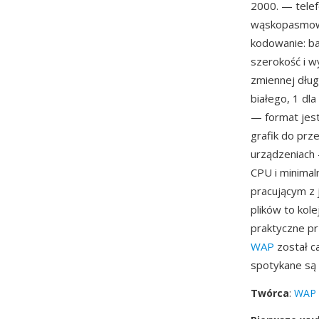
2000. — tele
wąskopasmowy
kodowanie: ba
szerokość i w
zmiennej długo
białego, 1 dl
— format jes
grafik do prz
urządzeniach
CPU i minimal
pracującym z 
plików to kol
praktyczne pr
WAP
został c
spotykane są 
Twórca
:
WAP 