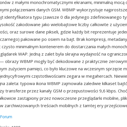
fonów z małymi monochromatycznymi ekranami, minimalną mocą o
mi połączeniami danych GSM. WBMP wykorzystuje najprostsze
jt identyfikatora typu (zawsze 0 dla jedynego zdefiniowanego ty
ysokość zakodowane jako wielobajtowe liczby całkowite z użyci
ści, oraz surowe dane pikseli, gdzie każdy bit reprezentuje jeden
a czarnego) pakowane po osiem na bajt. Brak kompresji, metadany
t czysto minimalnym kontenerem do dostarczania małych monoc
eglądarek WAP. Jedną z zalet była skrajna wydajność na ograniczo
 — obrazy WBMP mogły być dekodowane z praktycznie zerowym
nym zużyciem pamięci, co było kluczowe na wczesnym sprzęcie 
jednycyfrowymi częstotliwościami zegara w megahercach. Niewie
ejna zaleta: typowa ikona WBMP zajmowała zaledwie kilkaset bajt
zy transferze przez kanały GSM o przepustowości 9,6 kbps. Ch
ałkowicie zastąpiony przez nowoczesne przeglądarki mobilne, pl
w zarchiwizowanych treściach mobilnych z tamtej ery przejściowe
Forum