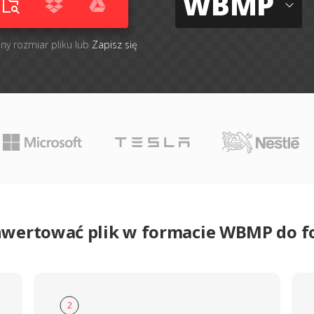
WBMP
lny rozmiar pliku lub
Zapisz się
nwertować plik w formacie WBMP do 
2