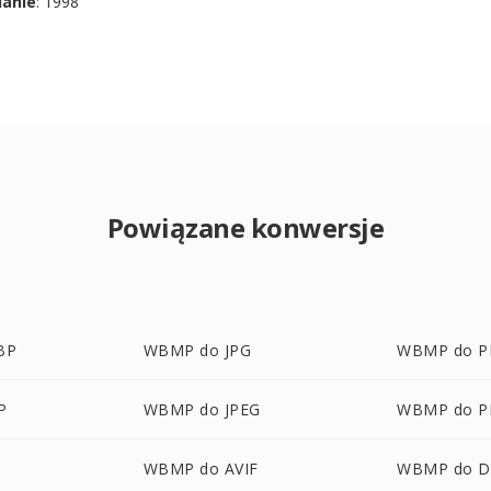
danie
: 1998
Powiązane konwersje
BP
WBMP do JPG
WBMP do 
P
WBMP do JPEG
WBMP do P
WBMP do AVIF
WBMP do 