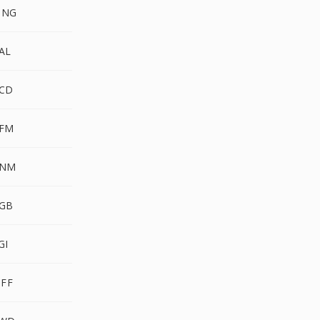
MNG
AL
CD
PFM
PNM
GB
GI
IFF