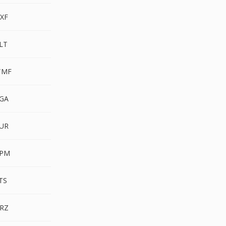
XF
LT
WMF
GA
UR
PPM
TS
RZ