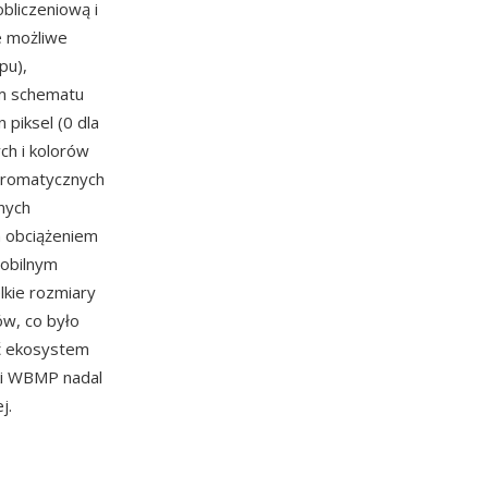
bliczeniową i
 możliwe
pu),
em schematu
 piksel (0 dla
ch i kolorów
hromatycznych
nych
 obciążeniem
mobilnym
lkie rozmiary
ów, co było
oć ekosystem
iki WBMP nadal
j.