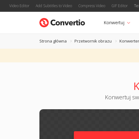
Video Editor
Add Subtitles to Video
Compress Video
GIF Editor
Te
Konwertuj
Strona główna
Przetwornik obrazu
Konwerte
K
Konwertuj swo