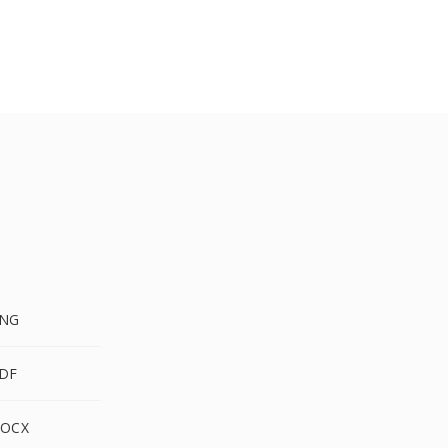
PNG
DF
DOCX