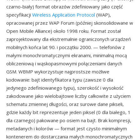
czarno-biały) format obrazów zdefiniowany jako część
specyfikacji
Wireless Application Protocol
(WAP),
opracowanej przez WAP Forum (później skonsolidowane w
Open Mobile Alliance) około 1998 roku. Format został
zaprojektowany dla ekstremalnie ograniczonych urządzeń
mobilnych końca lat 90. i początku 2000. — telefonów z
małymi monochromatycznymi ekranami, minimalną mocą
obliczeniową i wąskopasmowymi połączeniami danych
GSM. WBMP wykorzystuje najprostsze możliwe
kodowanie: bajt identyfikatora typu (zawsze 0 dla
jedynego zdefiniowanego typu), szerokość i wysokość
zakodowane jako wielobajtowe liczby całkowite z użyciem
schematu zmiennej długości, oraz surowe dane pikseli,
gdzie każdy bit reprezentuje jeden piksel (0 dla białego, 1
dla czarnego) pakowane po osiem na bajt. Brak kompresji,
metadanych i kolorów — format jest czysto minimalnym
kontenerem do dostarczania małych monochromatycznych