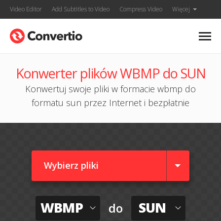
Video Editor
Add Subtitles to Video
Compress Video
Więcej
Konwerter plików WBMP do SUN
Konwertuj swoje pliki w formacie wbmp do
formatu sun przez Internet i bezpłatnie
Wybierz pliki
WBMP
SUN
do