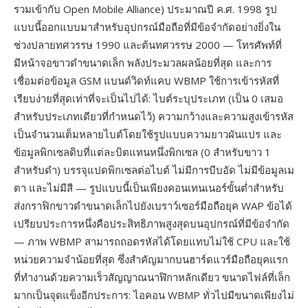
รวมเข้ากับ Open Mobile Alliance) ประมาณปี ค.ศ. 1998 รูป
แบบนี้ออกแบบมาสำหรับอุปกรณ์มือถือที่มีข้อจำกัดอย่างยิ่งใน
ช่วงปลายทศวรรษ 1990 และต้นทศวรรษ 2000 — โทรศัพท์ที่
มีหน้าจอขาวดำขนาดเล็ก พลังประมวลผลน้อยที่สุด และการ
เชื่อมต่อข้อมูล GSM แบนด์วิดท์แคบ WBMP ใช้การเข้ารหัสที่
เรียบง่ายที่สุดเท่าที่จะเป็นไปได้: ไบต์ระบุประเภท (เป็น 0 เสมอ
สำหรับประเภทเดียวที่กำหนดไว้) ความกว้างและความสูงเข้ารหัส
เป็นจำนวนเต็มหลายไบต์โดยใช้รูปแบบความยาวผันแปร และ
ข้อมูลพิกเซลดิบที่แต่ละบิตแทนหนึ่งพิกเซล (0 สำหรับขาว 1
สำหรับดำ) บรรจุแปดพิกเซลต่อไบต์ ไม่มีการบีบอัด ไม่มีข้อมูลเม
ตา และไม่มีสี — รูปแบบนี้เป็นเพียงคอนเทนเนอร์ขั้นต่ำสำหรับ
ส่งกราฟิกขาวดำขนาดเล็กไปยังเบราว์เซอร์มือถือยุค WAP ข้อได้
เปรียบประการหนึ่งคือประสิทธิภาพสูงสุดบนอุปกรณ์ที่มีข้อจำกัด
— ภาพ WBMP สามารถถอดรหัสได้โดยแทบไม่ใช้ CPU และใช้
หน่วยความจำน้อยที่สุด ซึ่งสำคัญมากบนฮาร์ดแวร์มือถือยุคแรก
ที่ทำงานด้วยความเร็วสัญญาณนาฬิกาหลักเดียว ขนาดไฟล์ที่เล็ก
มากเป็นจุดแข็งอีกประการ: ไอคอน WBMP ทั่วไปมีขนาดเพียงไม่