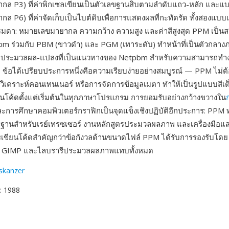
กล P3) ที่ค่าพิกเซลเขียนเป็นตัวเลขฐานสิบตามลำดับแถว-หลัก และแ
 P6) ที่ค่าจัดเก็บเป็นไบต์ดิบเพื่อการแสดงผลที่กะทัดรัด ทั้งสองแบบเร
รมดา: หมายเลขมายากล ความกว้าง ความสูง และค่าสีสูงสุด PPM เป็น
m ร่วมกับ PBM (ขาวดำ) และ PGM (เทาระดับ) ทำหน้าที่เป็นตัวกลาง
-ประมวลผล-แปลงที่เป็นแนวทางของ Netpbm สำหรับความสามารถทำง
 ข้อได้เปรียบประการหนึ่งคือความเรียบง่ายอย่างสมบูรณ์ — PPM ไม่ต
วิเคราะห์คอนเทนเนอร์ หรือการจัดการข้อมูลเมตา ทำให้เป็นรูปแบบสีเต็
ียนโค้ดตั้งแต่เริ่มต้นในทุกภาษาโปรแกรม การยอมรับอย่างกว้างขวางใน
ะการศึกษาคอมพิวเตอร์กราฟิกเป็นจุดแข็งเชิงปฏิบัติอีกประการ: PPM ทำ
ฐานสำหรับเรย์เทรซเซอร์ งานหลักสูตรประมวลผลภาพ และเครื่องมือแ
รเขียนโค้ดสำคัญกว่าข้อกังวลด้านขนาดไฟล์ PPM ได้รับการรองรับโดย
, GIMP และไลบรารีประมวลผลภาพแทบทั้งหมด
oskanzer
: 1988