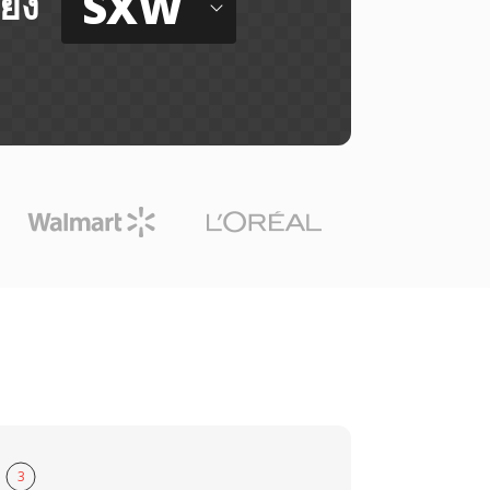
SXW
ยัง
3