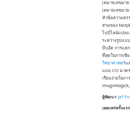
(หมายเลขมายา
(หมายเลขมายากล
หัวข้อความธร
สามของ Netpb
ไปป์ไลน์แปลง
ระหว่างรูปแบบ
บีบอัด การแยก
ที่สุดในการเข
วิทยาศาสตร์
แล
แบบ I/O มาตร
เรียบง่ายในกา
ImageMagick
ผู้พัฒนา
:
Jef P
เผยแพร่ครั้งแรก