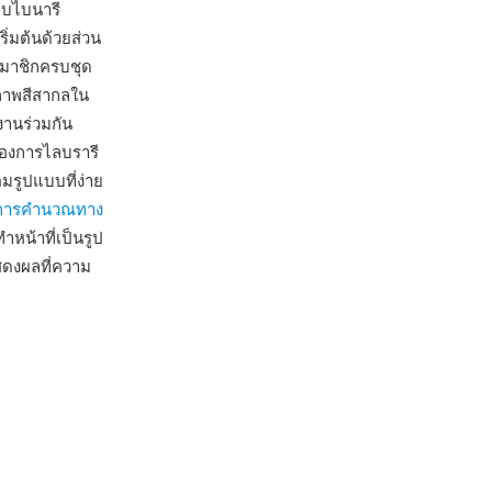
บบไบนารี
ิ่มต้นด้วยส่วน
สมาชิกครบชุด
ภาพสีสากลใน
านร่วมกัน
้องการไลบรารี
มรูปแบบที่ง่าย
การคำนวณทาง
หน้าที่เป็นรูป
สดงผลที่ความ