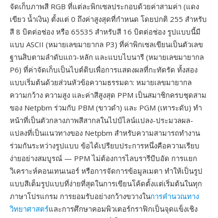
จัดเก็บภาพสี RGB ที่แต่ละพิกเซลประกอบด้วยค่าสามค่า (แดง
เขียว น้ำเงิน) ตั้งแต่ 0 ถึงค่าสูงสุดที่กำหนด โดยปกติ 255 สำหรับ
สี 8 บิตต่อช่อง หรือ 65535 สำหรับสี 16 บิตต่อช่อง รูปแบบนี้มี
แบบ ASCII (หมายเลขมายากล P3) ที่ค่าพิกเซลเขียนเป็นตัวเลข
ฐานสิบตามลำดับแถว-หลัก และแบบไบนารี (หมายเลขมายากล
P6) ที่ค่าจัดเก็บเป็นไบต์ดิบเพื่อการแสดงผลที่กะทัดรัด ทั้งสอง
แบบเริ่มต้นด้วยส่วนหัวข้อความธรรมดา: หมายเลขมายากล
ความกว้าง ความสูง และค่าสีสูงสุด PPM เป็นสมาชิกครบชุดสาม
ของ Netpbm ร่วมกับ PBM (ขาวดำ) และ PGM (เทาระดับ) ทำ
หน้าที่เป็นตัวกลางภาพสีสากลในไปป์ไลน์แปลง-ประมวลผล-
แปลงที่เป็นแนวทางของ Netpbm สำหรับความสามารถทำงาน
ร่วมกันระหว่างรูปแบบ ข้อได้เปรียบประการหนึ่งคือความเรียบ
ง่ายอย่างสมบูรณ์ — PPM ไม่ต้องการไลบรารีบีบอัด การแยก
วิเคราะห์คอนเทนเนอร์ หรือการจัดการข้อมูลเมตา ทำให้เป็นรูป
แบบสีเต็มรูปแบบที่ง่ายที่สุดในการเขียนโค้ดตั้งแต่เริ่มต้นในทุก
ภาษาโปรแกรม การยอมรับอย่างกว้างขวางใน
การคำนวณทาง
วิทยาศาสตร์
และการศึกษาคอมพิวเตอร์กราฟิกเป็นจุดแข็งเชิง