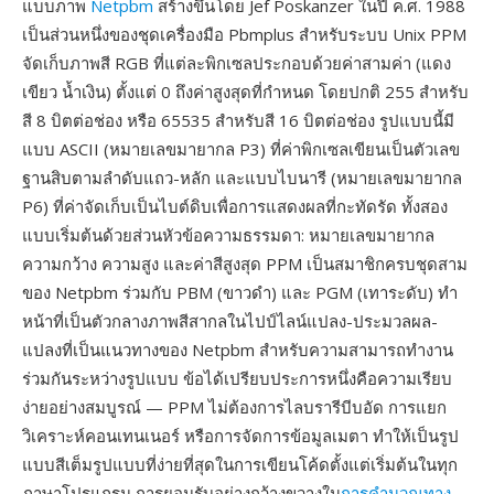
แบบภาพ
Netpbm
สร้างขึ้นโดย Jef Poskanzer ในปี ค.ศ. 1988
เป็นส่วนหนึ่งของชุดเครื่องมือ Pbmplus สำหรับระบบ Unix PPM
จัดเก็บภาพสี RGB ที่แต่ละพิกเซลประกอบด้วยค่าสามค่า (แดง
เขียว น้ำเงิน) ตั้งแต่ 0 ถึงค่าสูงสุดที่กำหนด โดยปกติ 255 สำหรับ
สี 8 บิตต่อช่อง หรือ 65535 สำหรับสี 16 บิตต่อช่อง รูปแบบนี้มี
แบบ ASCII (หมายเลขมายากล P3) ที่ค่าพิกเซลเขียนเป็นตัวเลข
ฐานสิบตามลำดับแถว-หลัก และแบบไบนารี (หมายเลขมายากล
P6) ที่ค่าจัดเก็บเป็นไบต์ดิบเพื่อการแสดงผลที่กะทัดรัด ทั้งสอง
แบบเริ่มต้นด้วยส่วนหัวข้อความธรรมดา: หมายเลขมายากล
ความกว้าง ความสูง และค่าสีสูงสุด PPM เป็นสมาชิกครบชุดสาม
ของ Netpbm ร่วมกับ PBM (ขาวดำ) และ PGM (เทาระดับ) ทำ
หน้าที่เป็นตัวกลางภาพสีสากลในไปป์ไลน์แปลง-ประมวลผล-
แปลงที่เป็นแนวทางของ Netpbm สำหรับความสามารถทำงาน
ร่วมกันระหว่างรูปแบบ ข้อได้เปรียบประการหนึ่งคือความเรียบ
ง่ายอย่างสมบูรณ์ — PPM ไม่ต้องการไลบรารีบีบอัด การแยก
วิเคราะห์คอนเทนเนอร์ หรือการจัดการข้อมูลเมตา ทำให้เป็นรูป
แบบสีเต็มรูปแบบที่ง่ายที่สุดในการเขียนโค้ดตั้งแต่เริ่มต้นในทุก
ภาษาโปรแกรม การยอมรับอย่างกว้างขวางใน
การคำนวณทาง