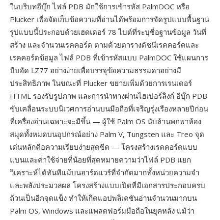
ในบริบทอีบุ๊ก ไฟล์ PDB มักใช้การเข้ารหัส PalmDOC หรือ
Plucker เพื่อจัดเก็บข้อความที่อ่านได้พร้อมการจัดรูปแบบพื้นฐาน
รูปแบบนี้ประกอบด้วยเฮดเดอร์ 78 ไบต์ที่ระบุชื่อฐานข้อมูล วันที่
สร้าง และจำนวนเรคคอร์ด ตามด้วยตารางดัชนีเรคคอร์ดและ
เรคคอร์ดข้อมูล ไฟล์ PDB ที่เข้ารหัสแบบ PalmDOC ใช้แผนการ
บีบอัด LZ77 อย่างง่ายเพื่อบรรจุข้อความธรรมดาอย่างมี
ประสิทธิภาพ ในขณะที่ Plucker ขยายเพิ่มด้วยการเรนเดอร์
HTML รองรับรูปภาพ และการนำทางผ่านไฮเปอร์ลิงก์ อีบุ๊ก PDB
ขับเคลื่อนระบบนิเวศการอ่านบนมือถือที่เจริญรุ่งเรืองหลายปีก่อน
ที่เครื่องอ่านเฉพาะจะมีขึ้น — ผู้ใช้ Palm OS นับล้านพกพาห้อง
สมุดทั้งหมดบนอุปกรณ์อย่าง Palm V, Tungsten และ Treo จุด
เด่นหลักคือความเรียบง่ายสุดขีด — โครงสร้างเรคคอร์ดแบบ
แบนและค่าใช้จ่ายที่น้อยที่สุดหมายความว่าไฟล์ PDB แยก
วิเคราะห์ได้ทันทีแม้บนฮาร์ดแวร์ที่จำกัดมากทั้งหน่วยความจำ
และพลังประมวลผล โครงสร้างแบบเปิดที่มีเอกสารประกอบครบ
ถ้วนเป็นอีกจุดแข็ง ทำให้เกิดแอปพลิเคชันอ่านจำนวนมากบน
Palm OS, Windows และแพลตฟอร์มมือถือในยุคหลัง แม้ว่า