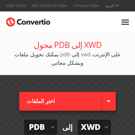
المزيد
Compress Video
Add Subtitles to Video
Video Editor
محول PDB إلى XWD
يمكنك تحويل ملفات pdb إلى xwd على الإنترنت
وبشكل مجاني
اختر الملفات
PDB
XWD
إلى