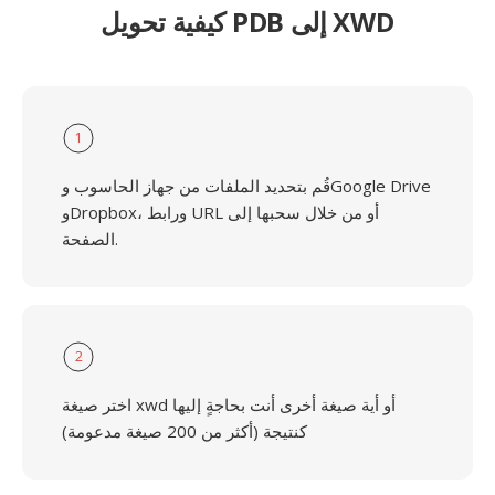
كيفية تحويل PDB إلى XWD
1
قُم بتحديد الملفات من جهاز الحاسوب وGoogle Drive
وDropbox، ورابط URL أو من خلال سحبها إلى
الصفحة.
2
اختر صيغة xwd أو أية صيغة أخرى أنت بحاجةٍ إليها
كنتيجة (أكثر من 200 صيغة مدعومة)