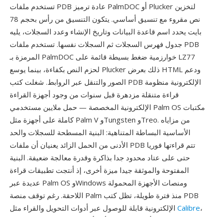
تستخدم ملفات PDB عادة ترميز PalmDOC أو Plucker لتخزين
نص مقروء مع تنسيق أساسي. يتكون التنسيق من رأس بحجم 78
بايت يحدد اسم قاعدة البيانات وتاريخ الإنشاء وعدد السجلات، يليه
جدول فهرس السجلات ثم السجلات نفسها. تستخدم ملفات PDB
المرمزة بـ PalmDOC خوارزمية ضغط بسيطة قائمة على LZ77
لحزم النص بكفاءة، بينما يوسع Plucker ذلك بعرض HTML ودعم
الصور والتنقل عبر الروابط. شغلت كتب PDB الإلكترونية منظومة
قراءة متنقلة مزدهرة قبل سنوات من وجود أجهزة القراءة
الإلكترونية المخصصة — حمل ملايين مستخدمي Palm OS مكتبات
كاملة على أجهزة مثل Palm V وTungsten وTreo. من مزاياه
الأساسية البساطة المتناهية: البنية المسطحة للسجلات والحد
الأدنى من الحمل الزائد يعنيان أن ملفات PDB تتم قراءتها فوريا
حتى على عتاد محدود جدا بذاكرة وقدرة معالجة ضعيفة. البنية
المفتوحة والموثقة جيدا ميزة أخرى، إذ أنتجت تطبيقات قراءة
عديدة عبر Palm OS وWindows ومنصات الأجهزة المحمولة
اللاحقة. رغم توقف منصة Palm منذ فترة طويلة، تظل كتب PDB
،
Calibre
الإلكترونية قابلة للوصول عبر أدوات التحويل والقراء مثل