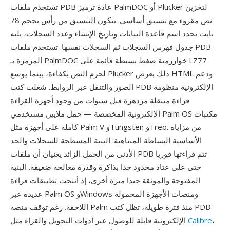
تستخدم ملفات PDB عادة ترميز PalmDOC أو Plucker لتخزين
نص مقروء مع تنسيق أساسي. يتكون التنسيق من رأس بحجم 78
بايت يحدد اسم قاعدة البيانات وتاريخ الإنشاء وعدد السجلات، يليه
جدول فهرس السجلات ثم السجلات نفسها. تستخدم ملفات PDB
المرمزة بـ PalmDOC خوارزمية ضغط بسيطة قائمة على LZ77
لحزم النص بكفاءة، بينما يوسع Plucker ذلك بعرض HTML ودعم
الصور والتنقل عبر الروابط. شغلت كتب PDB الإلكترونية منظومة
قراءة متنقلة مزدهرة قبل سنوات من وجود أجهزة القراءة
الإلكترونية المخصصة — حمل ملايين مستخدمي Palm OS مكتبات
كاملة على أجهزة مثل Palm V وTungsten وTreo. من مزاياه
الأساسية البساطة المتناهية: البنية المسطحة للسجلات والحد
الأدنى من الحمل الزائد يعنيان أن ملفات PDB تتم قراءتها فوريا
حتى على عتاد محدود جدا بذاكرة وقدرة معالجة ضعيفة. البنية
المفتوحة والموثقة جيدا ميزة أخرى، إذ أنتجت تطبيقات قراءة
عديدة عبر Palm OS وWindows ومنصات الأجهزة المحمولة
اللاحقة. رغم توقف منصة Palm منذ فترة طويلة، تظل كتب PDB
،
Calibre
الإلكترونية قابلة للوصول عبر أدوات التحويل والقراء مثل