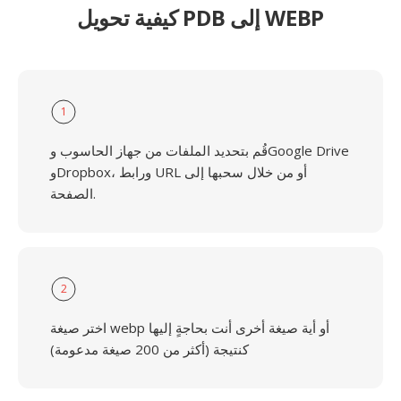
كيفية تحويل PDB إلى WEBP
1
قُم بتحديد الملفات من جهاز الحاسوب وGoogle Drive
وDropbox، ورابط URL أو من خلال سحبها إلى
الصفحة.
2
اختر صيغة webp أو أية صيغة أخرى أنت بحاجةٍ إليها
كنتيجة (أكثر من 200 صيغة مدعومة)