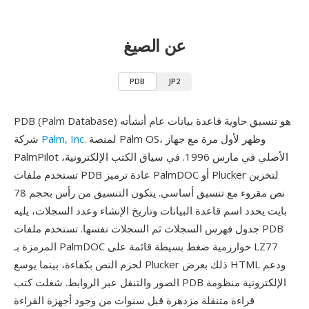
عن الصيغ
PDB
JP2
PDB (Palm Database) هو تنسيق حاوية قاعدة بيانات عام أنشأته
لمنصة Palm OS، وظهر لأول مرة مع جهاز
Palm, Inc.
شركة
PalmPilot الأصلي في مارس 1996. في سياق الكتب الإلكترونية،
تستخدم ملفات PDB عادة ترميز PalmDOC أو Plucker لتخزين
نص مقروء مع تنسيق أساسي. يتكون التنسيق من رأس بحجم 78
بايت يحدد اسم قاعدة البيانات وتاريخ الإنشاء وعدد السجلات، يليه
جدول فهرس السجلات ثم السجلات نفسها. تستخدم ملفات PDB
المرمزة بـ PalmDOC خوارزمية ضغط بسيطة قائمة على LZ77
لحزم النص بكفاءة، بينما يوسع Plucker ذلك بعرض HTML ودعم
الصور والتنقل عبر الروابط. شغلت كتب PDB الإلكترونية منظومة
قراءة متنقلة مزدهرة قبل سنوات من وجود أجهزة القراءة