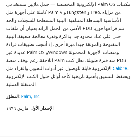
الإلكترونية المخصصة — حمل ملايين مستخدمي Palm OS مكتبات
كاملة على أجهزة مثل Palm V وTungsten وTreo. من مزاياه
الأساسية البساطة المتناهية: البنية المسطحة للسجلات والحد
الأدنى من الحمل الزائد يعنيان أن ملفات PDB تتم قراءتها فوريا
حتى على عتاد محدود جدا بذاكرة وقدرة معالجة ضعيفة. البنية
المفتوحة والموثقة جيدا ميزة أخرى، إذ أنتجت تطبيقات قراءة
عديدة عبر Palm OS وWindows ومنصات الأجهزة المحمولة
اللاحقة. رغم توقف منصة Palm منذ فترة طويلة، تظل كتب PDB
،
Calibre
الإلكترونية قابلة للوصول عبر أدوات التحويل والقراء مثل
ويحتفظ التنسيق بأهمية تاريخية كأحد أوائل حلول الكتب الإلكترونية
المتنقلة العملية.
Palm, Inc.
:
المطوّر
الإصدار الأول
: مارس ١٩٩٦