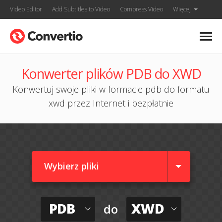
Video Editor
Add Subtitles to Video
Compress Video
Więcej
Konwerter plików PDB do XWD
Konwertuj swoje pliki w formacie pdb do formatu
xwd przez Internet i bezpłatnie
Wybierz pliki
PDB
XWD
do