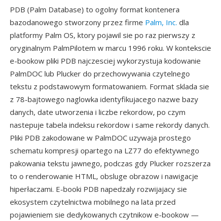
PDB (Palm Database) to ogolny format kontenera
bazodanowego stworzony przez firme
Palm, Inc.
dla
platformy Palm OS, ktory pojawil sie po raz pierwszy z
oryginalnym PalmPilotem w marcu 1996 roku. W kontekscie
e-bookow pliki PDB najczesciej wykorzystuja kodowanie
PalmDOC lub Plucker do przechowywania czytelnego
tekstu z podstawowym formatowaniem. Format sklada sie
z 78-bajtowego naglowka identyfikujacego nazwe bazy
danych, date utworzenia i liczbe rekordow, po czym
nastepuje tabela indeksu rekordow i same rekordy danych.
Pliki PDB zakodowane w PalmDOC uzywaja prostego
schematu kompresji opartego na LZ77 do efektywnego
pakowania tekstu jawnego, podczas gdy Plucker rozszerza
to o renderowanie HTML, obsluge obrazow i nawigacje
hiperłaczami. E-booki PDB napedzaly rozwijajacy sie
ekosystem czytelnictwa mobilnego na lata przed
pojawieniem sie dedykowanych czytnikow e-bookow —