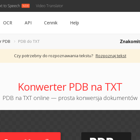
xt to Speech
Video Translator
OCR
API
Cennik
Help
Znakomit
r PDB
PDB do TXT
Czy potrzebny do rozpoznawania tekstu?
Rozpoznaj tekst
Konwerter PDB na TXT
PDB na TXT online — prosta konwersja dokumentów