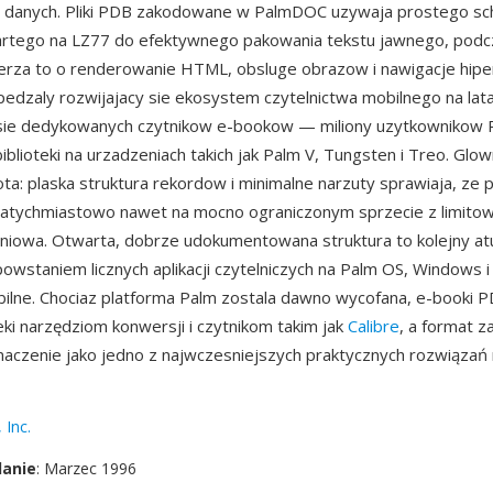
 danych. Pliki PDB zakodowane w PalmDOC uzywaja prostego s
artego na LZ77 do efektywnego pakowania tekstu jawnego, podc
erza to o renderowanie HTML, obsluge obrazow i nawigacje hiper
edzaly rozwijajacy sie ekosystem czytelnictwa mobilnego na lat
sie dedykowanych czytnikow e-bookow — miliony uzytkownikow P
iblioteki na urzadzeniach takich jak Palm V, Tungsten i Treo. Glow
ta: plaska struktura rekordow i minimalne narzuty sprawiaja, ze p
natychmiastowo nawet na mocno ograniczonym sprzecie z limito
eniowa. Otwarta, dobrze udokumentowana struktura to kolejny atu
wstaniem licznych aplikacji czytelniczych na Palm OS, Windows i
ilne. Chociaz platforma Palm zostala dawno wycofana, e-booki 
ki narzędziom konwersji i czytnikom takim jak
Calibre
, a format 
naczenie jako jedno z najwczesniejszych praktycznych rozwiązań
 Inc.
danie
: Marzec 1996