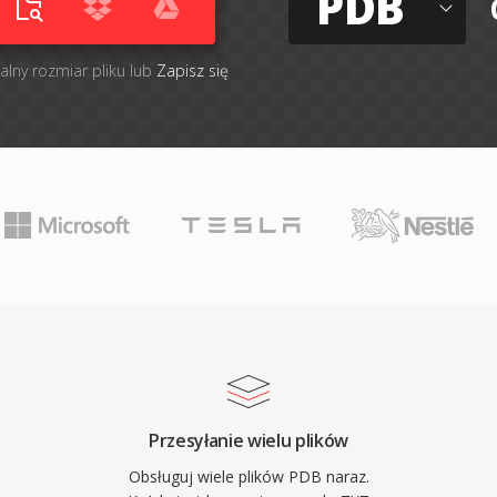
PDB
alny rozmiar pliku lub
Zapisz się
Przesyłanie wielu plików
Obsługuj wiele plików PDB naraz.