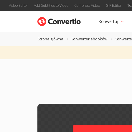
Video Editor
Add Subtitles to Video
Compress Video
GIF Editor
Te
Konwertuj
Strona główna
Konwerter ebooków
Konwerte