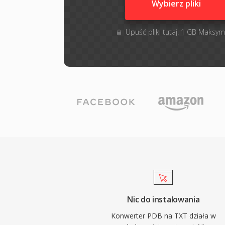
Wybierz pliki
Upuść pliki tutaj. 1 GB Maksym
Nic do instalowania
Konwerter PDB na TXT działa w