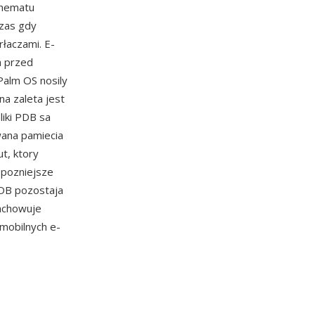
chematu
zas gdy
łaczami. E-
a przed
alm OS nosily
na zaleta jest
liki PDB sa
wana pamiecia
t, ktory
 pozniejsze
PDB pozostaja
zachowuje
 mobilnych e-