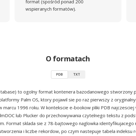
format (spośród ponad 200
wspieranych formatów).
O formatach
PDB
TXT
tabase) to ogolny format kontenera bazodanowego stworzony p
platformy Palm OS, ktory pojawil sie po raz pierwszy z oryginaln
 marcu 1996 roku. W kontekscie e-bookow pliki PDB najczesciej
lmDOC lub Plucker do przechowywania czytelnego tekstu z po
m. Format sklada sie z 78-bajtowego naglowka identyfikujacego
utworzenia i liczbe rekordow, po czym nastepuje tabela indeksu 