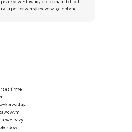
przekonwertowany do formatu txt; od
razu po konwersji możesz go pobrać.
rzez firme
ym
 wykorzystuja
dstawowym
 nazwe bazy
rekordow i