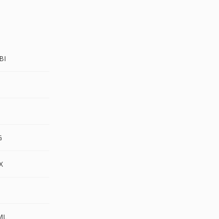
BI
G
2
G
X
T
ML