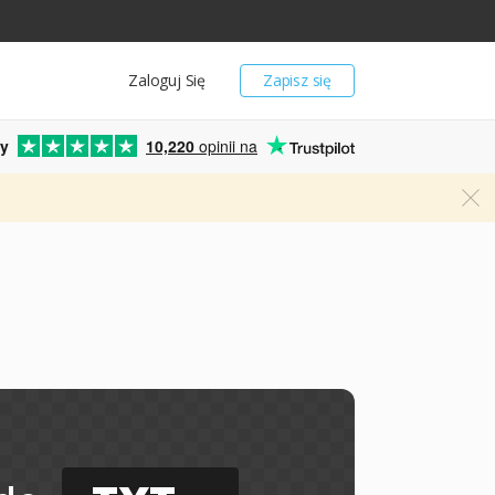
Zaloguj Się
Zapisz się
y
10,220
opinii na