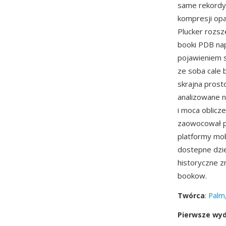
same rekordy
kompresji op
Plucker rozsz
booki PDB nap
pojawieniem 
ze soba cale b
skrajna prosto
analizowane 
i moca oblicz
zaowocował po
platformy mob
dostepne dzie
historyczne z
bookow.
Twórca
:
Palm,
Pierwsze wy