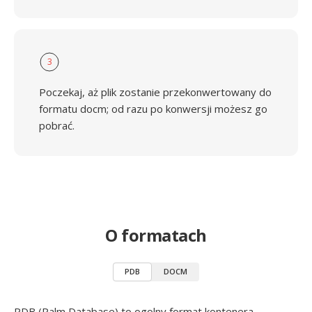
3
Poczekaj, aż plik zostanie przekonwertowany do
formatu docm; od razu po konwersji możesz go
pobrać.
O formatach
PDB
DOCM
PDB (Palm Database) to ogolny format kontenera