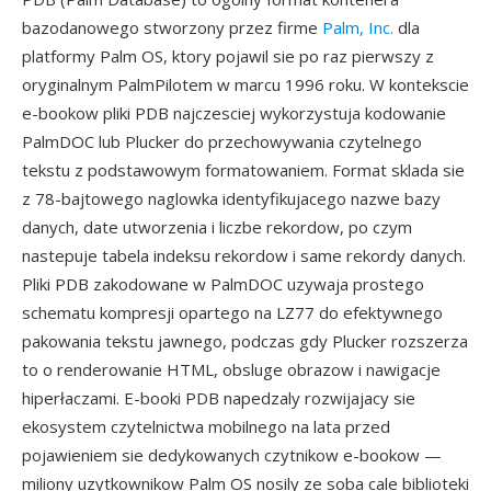
bazodanowego stworzony przez firme
Palm, Inc.
dla
platformy Palm OS, ktory pojawil sie po raz pierwszy z
oryginalnym PalmPilotem w marcu 1996 roku. W kontekscie
e-bookow pliki PDB najczesciej wykorzystuja kodowanie
PalmDOC lub Plucker do przechowywania czytelnego
tekstu z podstawowym formatowaniem. Format sklada sie
z 78-bajtowego naglowka identyfikujacego nazwe bazy
danych, date utworzenia i liczbe rekordow, po czym
nastepuje tabela indeksu rekordow i same rekordy danych.
Pliki PDB zakodowane w PalmDOC uzywaja prostego
schematu kompresji opartego na LZ77 do efektywnego
pakowania tekstu jawnego, podczas gdy Plucker rozszerza
to o renderowanie HTML, obsluge obrazow i nawigacje
hiperłaczami. E-booki PDB napedzaly rozwijajacy sie
ekosystem czytelnictwa mobilnego na lata przed
pojawieniem sie dedykowanych czytnikow e-bookow —
miliony uzytkownikow Palm OS nosily ze soba cale biblioteki