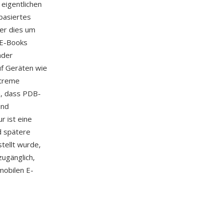
 eigentlichen
basiertes
er dies um
-E-Books
ader
uf Geräten wie
xtreme
n, dass PDB-
und
r ist eine
d spätere
tellt wurde,
ugänglich,
mobilen E-