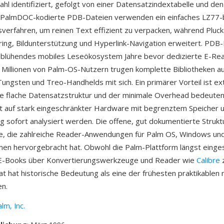
hl identifiziert, gefolgt von einer Datensatzindextabelle und den
 PalmDOC-kodierte PDB-Dateien verwenden ein einfaches LZ77-
erfahren, um reinen Text effizient zu verpacken, während Pluck
ng, Bildunterstützung und Hyperlink-Navigation erweitert. PDB
n blühendes mobiles Leseökosystem Jahre bevor dedizierte E-Re
 Millionen von Palm-OS-Nutzern trugen komplette Bibliotheken a
ungsten und Treo-Handhelds mit sich. Ein primärer Vorteil ist e
Die flache Datensatzstruktur und der minimale Overhead bedeute
t auf stark eingeschränkter Hardware mit begrenztem Speicher 
g sofort analysiert werden. Die offene, gut dokumentierte Struktu
ke, die zahlreiche Reader-Anwendungen für Palm OS, Windows un
men hervorgebracht hat. Obwohl die Palm-Plattform längst einges
E-Books über Konvertierungswerkzeuge und Reader wie
Calibre
z
t hat historische Bedeutung als eine der frühesten praktikablen 
n.
lm, Inc.