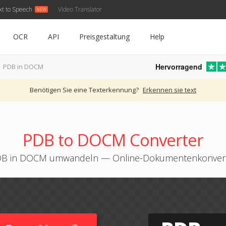
xt to Speech
Video Translator
OCR
API
Preisgestaltung
Help
Hervorragend
PDB in DOCM
Benötigen Sie eine Texterkennung?
Erkennen sie text
PDB to DOCM Converter
B in DOCM umwandeln — Online-Dokumentenkonver