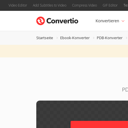
Video Editor
Add Subtitles to Video
Compress Video
GIF Editor
Te
Konvertieren
Startseite
Ebook-Konverter
PDB-Konverter
PD