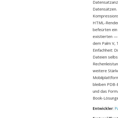
Datensatzanza
Datensätzen.
Kompressionsv
HTML-Renderi
befeürten ei
existierten —
dem Palm V, T
Einfachheit: 
Dateien selbs
Rechenleistun
weitere Stär
Mobilplattfor
bleiben PDB-
und das Forma
Book-Lösunge
Entwickler
:
Pa