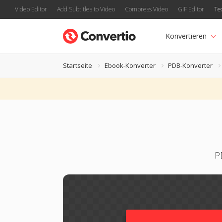
Video Editor
Add Subtitles to Video
Compress Video
GIF Editor
Te
Konvertieren
Startseite
Ebook-Konverter
PDB-Konverter
P