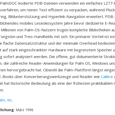
 PalmDOC-kodierte PDB-Dateien verwenden ein einfaches LZ77-
erfahren, um reinen Text effizient zu verpacken, während Pluck
ng, Bildunterstützung und Hyperlink-Navigation erweitert. PDB
n blühendes mobiles Leseökosystem Jahre bevor dedizierte E-Re
 Millionen von Palm-OS-Nutzern trugen komplette Bibliotheken a
ungsten und Treo-Handhelds mit sich. Ein primärer Vorteil ist e
Die flache Datensatzstruktur und der minimale Overhead bedeute
t auf stark eingeschränkter Hardware mit begrenztem Speicher 
g sofort analysiert werden. Die offene, gut dokumentierte Struktu
ke, die zahlreiche Reader-Anwendungen für Palm OS, Windows un
men hervorgebracht hat. Obwohl die Palm-Plattform längst einges
E-Books über Konvertierungswerkzeuge und Reader wie
Calibre
z
t hat historische Bedeutung als eine der frühesten praktikablen 
n.
lm, Inc.
tlichung
: März 1996