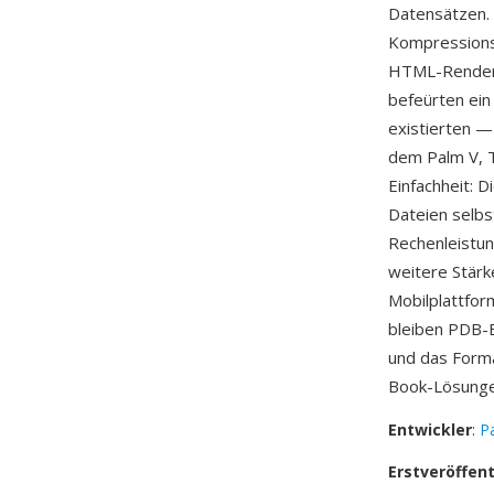
Datensätzen.
Kompressionsv
HTML-Renderi
befeürten ei
existierten —
dem Palm V, T
Einfachheit: 
Dateien selbs
Rechenleistun
weitere Stär
Mobilplattfor
bleiben PDB-
und das Forma
Book-Lösunge
Entwickler
:
Pa
Erstveröffen