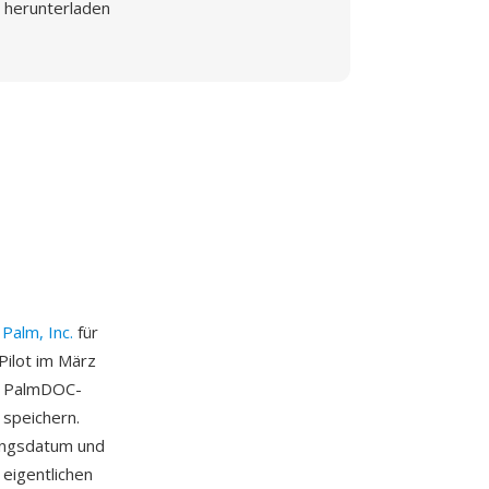
herunterladen
n
Palm, Inc.
für
Pilot im März
e PalmDOC-
 speichern.
ungsdatum und
 eigentlichen