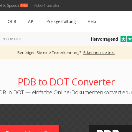
xt to Speech
Video Translator
OCR
API
Preisgestaltung
Help
Hervorragend
PDB in DOT
Benötigen Sie eine Texterkennung?
Erkennen sie text
PDB to DOT Converter
DB in DOT — einfache Online-Dokumentenkonvertieru