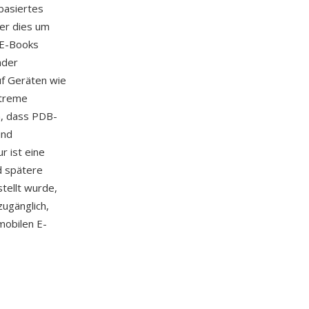
basiertes
er dies um
-E-Books
ader
uf Geräten wie
xtreme
n, dass PDB-
und
r ist eine
d spätere
tellt wurde,
ugänglich,
mobilen E-