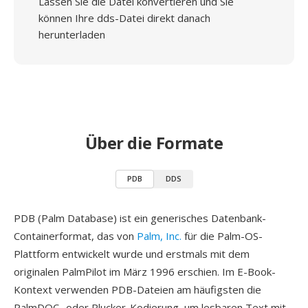
Lassen Sie die Datei konvertieren und Sie
können Ihre dds-Datei direkt danach
herunterladen
Über die Formate
PDB
DDS
PDB (Palm Database) ist ein generisches Datenbank-
Containerformat, das von
Palm, Inc.
für die Palm-OS-
Plattform entwickelt wurde und erstmals mit dem
originalen PalmPilot im März 1996 erschien. Im E-Book-
Kontext verwenden PDB-Dateien am häufigsten die
PalmDOC- oder Plucker-Kodierung, um lesbaren Text mit