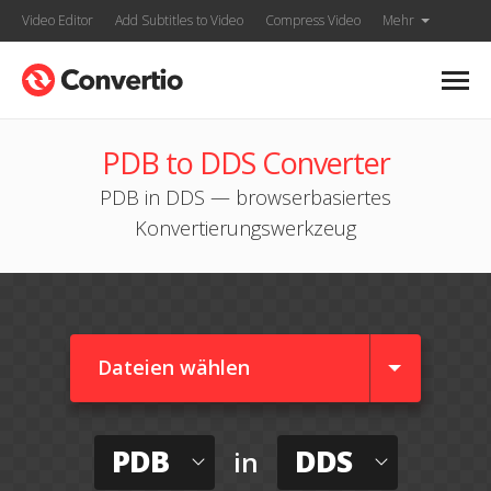
Video Editor
Add Subtitles to Video
Compress Video
Mehr
PDB to DDS Converter
PDB in DDS — browserbasiertes
Konvertierungswerkzeug
Dateien wählen
PDB
DDS
in