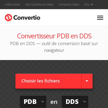
Video Editor
Add Subtitles to Video
Compress Video
Plus
Convertisseur PDB en DDS
PDB en DDS — outil de conversion basé sur
navigateur
Choisir les fichiers
PDB
DDS
en