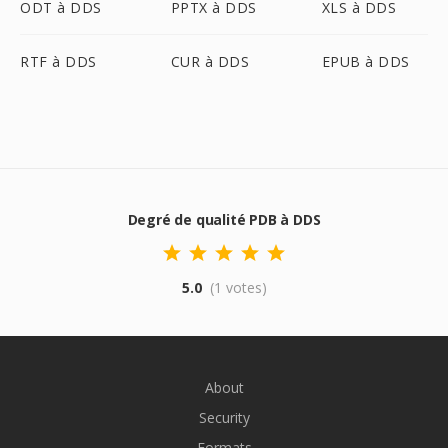
ODT à DDS
PPTX à DDS
XLS à DDS
RTF à DDS
CUR à DDS
EPUB à DDS
Degré de qualité PDB à DDS
5.0
(1 votes)
About
Security
Formats