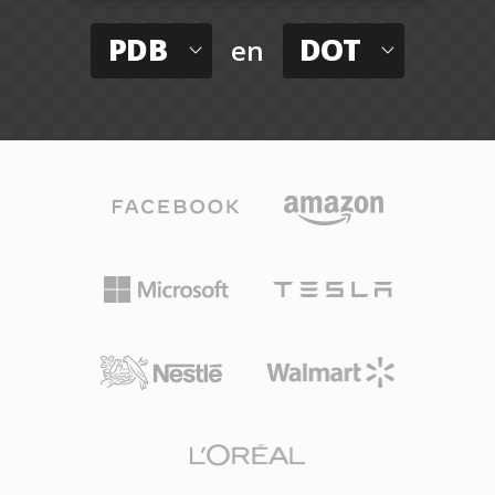
PDB
DOT
en