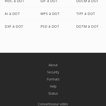
HEIC à DOT
GIF à DOT
DOCM à DOT
AI à DOT
WPS à DOT
TIFF à DOT
DXF à DOT
PSD à DOT
DOTM à DOT
About
Security
Formats
Help
Status
Convertisseur vidéo