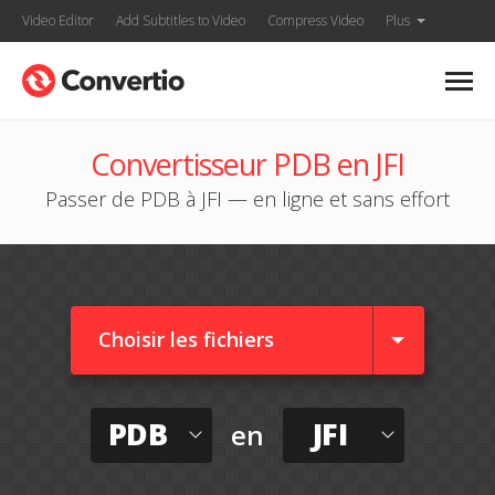
Video Editor
Add Subtitles to Video
Compress Video
Plus
Convertisseur PDB en JFI
Passer de PDB à JFI — en ligne et sans effort
Choisir les fichiers
PDB
JFI
en